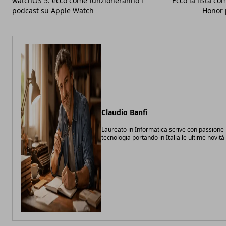
watchOS 5: ecco come funzioneranno i
Ecco la lista c
podcast su Apple Watch
Honor p
Claudio Banfi
Laureato in Informatica scrive con passione 
tecnologia portando in Italia le ultime novit