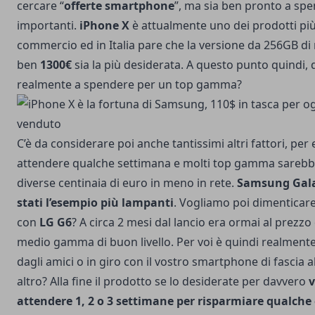
cercare “
offerte smartphone
”, ma sia ben pronto a spe
importanti.
iPhone X
è attualmente uno dei prodotti più
commercio ed in Italia pare che la versione da 256GB d
ben
1300€
sia la più desiderata. A questo punto quindi, 
realmente a spendere per un top gamma?
C’è da considerare poi anche tantissimi altri fattori, p
attendere qualche settimana e molti top gamma sarebber
diverse centinaia di euro in meno in rete.
Samsung Gala
stati l’esempio più lampanti
. Vogliamo poi dimenticar
con
LG G6
? A circa 2 mesi dal lancio era ormai al prezz
medio gamma di buon livello. Per voi è quindi realmen
dagli amici o in giro con il vostro smartphone di fascia 
altro? Alla fine il prodotto se lo desiderate per davvero
v
attendere 1, 2 o 3 settimane per risparmiare qualche 