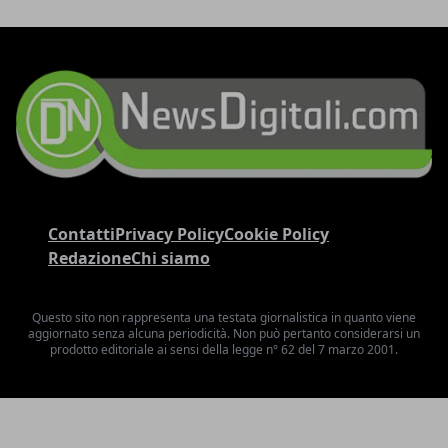
Contatti
Privacy Policy
Cookie Policy
Redazione
Chi siamo
Questo sito non rappresenta una testata giornalistica in quanto viene
aggiornato senza alcuna periodicità. Non può pertanto considerarsi un
prodotto editoriale ai sensi della legge n° 62 del 7 marzo 2001.