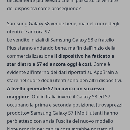
decisamente più elevato che in passato. Le vendite
dei dispositivi come proseguono?
Samsung Galaxy S8 vende bene, ma nel cuore degli
utenti c'è ancora S7
Le vendite iniziali di Samsung Galaxy S8 e fratello
Plus stanno andando bene, ma fin dall'inizio della
commercializzazione
il dispositivo ha faticato a
star dietro a
S7
ed ancora oggi è così
. Come è
evidente all'interno dei dati riportati su
AppBrain
a
stare nel cuore degli utenti sono ben altri dispositivi.
A livello generale S7 ha avuto un successo
maggiore
. Qui in Italia invece il Galaxy S3 ed S7
occupano la prima e seconda posizione. [trovaprezzi
prodotto='Samsung Galaxy S7'] Molti utenti hanno
però atteso con ansia l'uscita del nuovo modello
Note proprio per capire cosa avrebbe portato di