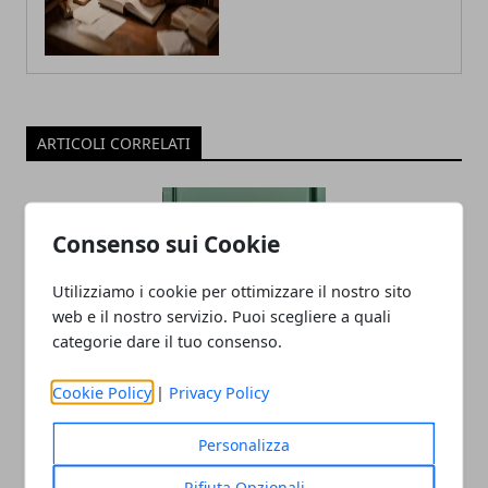
ARTICOLI CORRELATI
Consenso sui Cookie
Utilizziamo i cookie per ottimizzare il nostro sito
web e il nostro servizio. Puoi scegliere a quali
categorie dare il tuo consenso.
Ricche anticipazioni sul Tensor G3 di
Cookie Policy
|
Privacy Policy
Pixel 8
Personalizza
05/06/2023
Rifiuta Opzionali