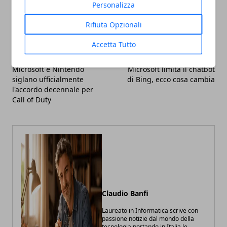
Facebook
Twitter
Whatsapp
Personalizza
Rifiuta Opzionali
Accetta Tutto
Articolo Precedente
Articolo Successivo
Microsoft e Nintendo
Microsoft limita il chatbot
siglano ufficialmente
di Bing, ecco cosa cambia
l'accordo decennale per
Call of Duty
Claudio Banfi
Laureato in Informatica scrive con
passione notizie dal mondo della
tecnologia portando in Italia le