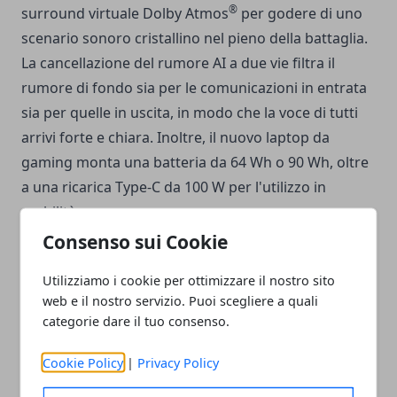
®
surround virtuale Dolby Atmos
per godere di uno
scenario sonoro cristallino nel pieno della battaglia.
La cancellazione del rumore AI a due vie filtra il
rumore di fondo sia per le comunicazioni in entrata
sia per quelle in uscita, in modo che la voce di tutti
arrivi forte e chiara. Inoltre, il nuovo laptop da
gaming monta una batteria da 64 Wh o 90 Wh, oltre
a una ricarica Type-C da 100 W per l'utilizzo in
mobilità.
Consenso sui Cookie
ROG Strix Scar 18
è già disponibile su ASUS eshop al
Utilizziamo i cookie per ottimizzare il nostro sito
prezzo consigliato al pubblico di
4.199€.
web e il nostro servizio. Puoi scegliere a quali
categorie dare il tuo consenso.
Cookie Policy
|
Privacy Policy