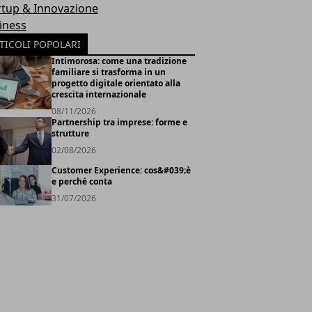
rtup & Innovazione
iness
TICOLI POPOLARI
Intimorosa: come una tradizione
familiare si trasforma in un
progetto digitale orientato alla
crescita internazionale
08/11/2026
Partnership tra imprese: forme e
strutture
02/08/2026
Customer Experience: cos&#039;è
e perché conta
31/07/2026