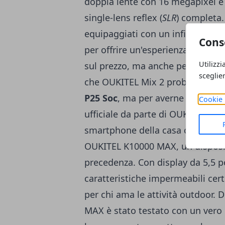
doppia lente con 16 megapixel e 
single-lens reflex (
SLR
) completa.
equipaggiati con un infinity disp
Cons
per offrire un'esperienza diversa
Utilizzi
sul prezzo, ma anche per le ripre
sceglie
che OUKITEL Mix 2 probabilmente
P25 Soc
, ma per averne conferm
Cookie 
ufficiale da parte di OUKITEL. In
smartphone della casa cinese sta
OUKITEL K10000 MAX
, un dispos
precedenza. Con display da 5,5 p
caratteristiche impermeabili certi
per chi ama le attività outdoor. 
MAX è stato testato con un vero e