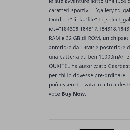
le sue avventure sotto una luce c
caratteri sportivi. [gallery td_
Outdoor" link="file" td_select_gal
ids="184308,184317,184318,1843
RAM e 32 GB di ROM, un chipset
anteriore da 13MP e posteriore d
una batteria da ben 10000mAh e 
OUKITEL ha autorizzato Gearbest a
per chi lo dovesse pre-ordinare. L
può essere trovata in alto a des
voce
Buy Now
.