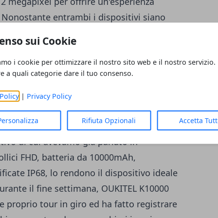
2 megapixel per offrire un'esperienza
 Nonostante entrambi i dispositivi siano
lay, OUKITEL Mix 2 sfiderà Xiaomi Mi Mix 2
enso sui Cookie
 ma eccellente rispetto a Xiaomi, non solo
amo i cookie per ottimizzare il nostro sito web e il nostro servizio.
se e le prestazioni. Rumors trapelati dicono
re a quali categorie dare il tuo consenso.
 sarà equipaggiato con il chipset
Helio
a dovremo aspettare una comunicazione
Policy
|
Privacy Policy
 attesa di OUKITEL Mix 2, un altro ottimo
Personalizza
Rifiuta Opzionali
Accetta Tut
 per essere distribuito, stiamo parlando di
itivo di cui avevamo già parlato in
ollici FHD, batteria da 10000mAh,
ficate IP68, lo rendono il dispositivo ideale
Durante il fine settimana, OUKITEL K10000
 proprio tour in giro ed ha fatto registrare