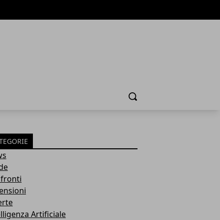
Cerca
TEGORIE
ws
de
fronti
ensioni
erte
lligenza Artificiale