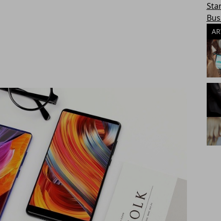
Sta
Bus
AR