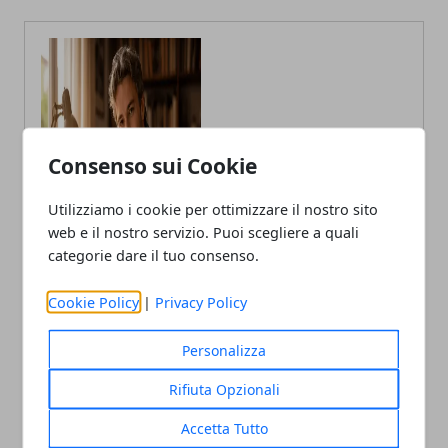
Claudio Banfi
Consenso sui Cookie
Laureato in Informatica scrive con
passione notizie dal mondo della
Utilizziamo i cookie per ottimizzare il nostro sito
tecnologia portando in Italia le
web e il nostro servizio. Puoi scegliere a quali
ultime novità dal mondo.
categorie dare il tuo consenso.
Cookie Policy
|
Privacy Policy
Personalizza
Rifiuta Opzionali
Accetta Tutto