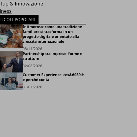
rtup & Innovazione
iness
TICOLI POPOLARI
Intimorosa: come una tradizione
familiare si trasforma in un
progetto digitale orientato alla
crescita internazionale
08/11/2026
Partnership tra imprese: forme e
strutture
02/08/2026
Customer Experience: cos&#039;è
e perché conta
31/07/2026