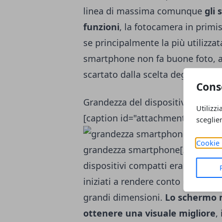
linea di massima comunque
gli 
funzioni
, la fotocamera in primis
se principalmente la più utilizz
smartphone non fa buone foto, 
scartato dalla scelta degli utenti.
Cons
Grandezza del dispositivo: c'è chi
Utilizzi
[caption id="attachment_182635"
sceglie
Cookie 
grandezza smartphone[/caption] F
dispositivi compatti erano più ap
iniziati a rendere conto della bo
grandi dimensioni.
Lo schermo m
ottenere una visuale migliore
,