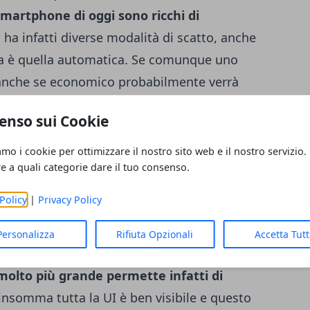
smartphone di oggi sono ricchi di
 ha infatti diverse modalità di scatto, anche
ata è quella automatica. Se comunque uno
anche se economico probabilmente verrà
enso sui Cookie
 lo vuole grande e chi piccolo
amo i cookie per ottimizzare il nostro sito web e il nostro servizio.
 align="aligncenter" width="972"]
re a quali categorie dare il tuo consenso.
Policy
|
Privacy Policy
ino a qualche anno fa forse era vero che i
prezzati, ma pian piano gli utenti si sono
Personalizza
Rifiuta Opzionali
Accetta Tut
ntà e delle qualità di uno smartphone di
olto più grande permette infatti di
 insomma tutta la UI è ben visibile e questo