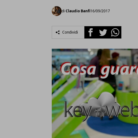
di
Claudio Banfi
16/09/2017
Facebook
Twitter
Whatsapp
Condividi