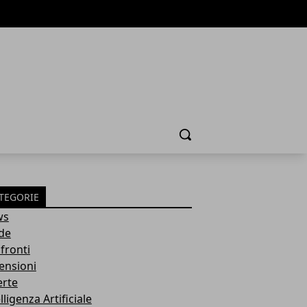
Cerca
TEGORIE
ws
de
fronti
ensioni
erte
lligenza Artificiale