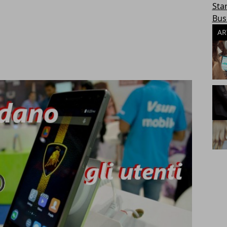
Sta
Bus
AR