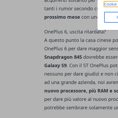
acquirenti soltanto per impleme
Cookie 
tanti i rumor secondo cui
il 5T s
prossimo mese
con uno schermo
OnePlus 6, uscita ritardata?
A questo punto la casa cinese pot
OnePlus 6 per dare maggior senso
Snapdragon 845
dovrebbe essere
Galaxy S9
. Con il 5T OnePlus po
nessuno per dare giudizi e non ci
ad una grande azienda, noi avr
nuovo processore, più RAM e s
per dare più valore al nuovo pr
potrebbe sembrare solamente una