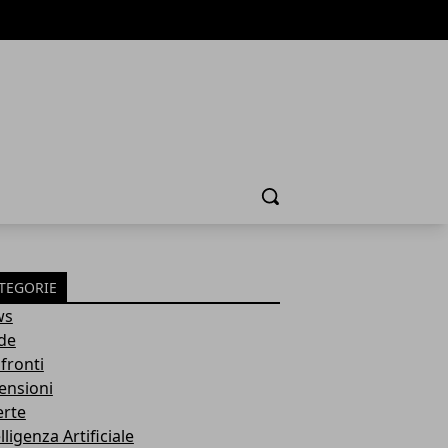
Cerca
TEGORIE
ws
de
fronti
ensioni
erte
lligenza Artificiale