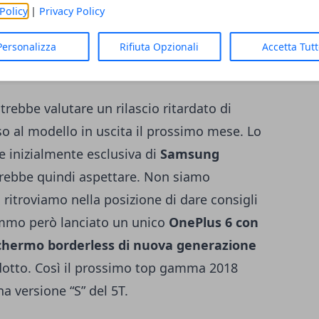
ntare uno schermo di questo tipo? Sono già
Policy
|
Privacy Policy
arebbe previsto proprio per la fine del
 AMOLED da 6 pollici Samsung.
Personalizza
Rifiuta Opzionali
Accetta Tut
rebbe valutare un rilascio ritardato di
 al modello in uscita il prossimo mese. Lo
 inizialmente esclusiva di
Samsung
trebbe quindi aspettare. Non siamo
 ritroviamo nella posizione di dare consigli
emmo però lanciato un unico
OnePlus 6 con
chermo borderless di nuova generazione
odotto. Così il prossimo top gamma 2018
 versione “S” del 5T.