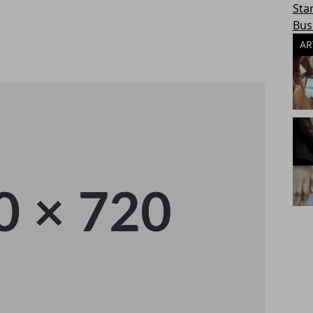
Sta
Bus
AR