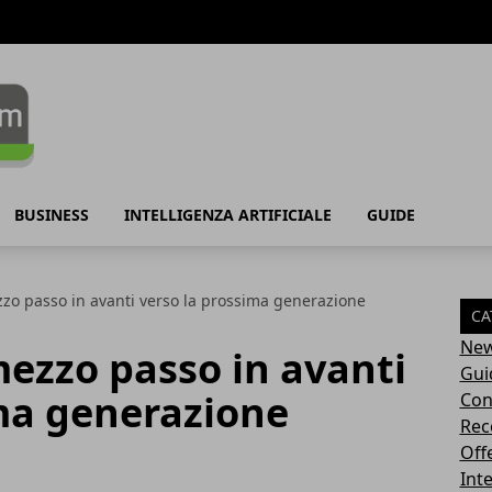
BUSINESS
INTELLIGENZA ARTIFICIALE
GUIDE
zo passo in avanti verso la prossima generazione
CA
Ne
ezzo passo in avanti
Gui
ima generazione
Con
Rec
Off
Inte