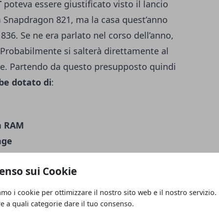
T
poteva essere giustificato visto il lancio
Snapdragon 821, ma la casa quest’anno
36. Se ne era parlato nel corso dell’anno,
. Probabilmente si salterà direttamente al
e. Partendo da questo presupposto quindi
be dotato di
:
ia RAM
age
enso sui Cookie
l nuovo modello dal vecchio quindi potrebbe
 di aggiungere uno schermo borderless. Ma
amo i cookie per ottimizzare il nostro sito web e il nostro servizio.
amma e suscitare magari la rabbia degli
re a quali categorie dare il tuo consenso.