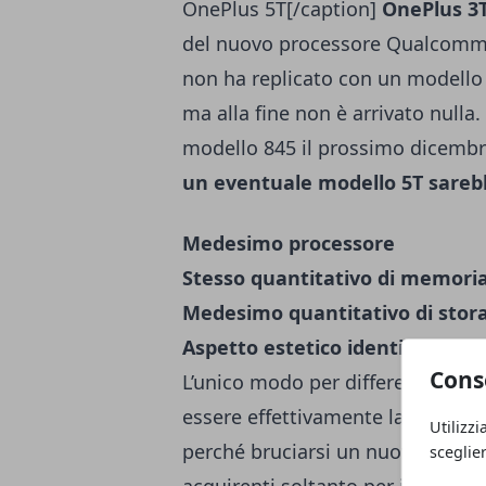
OnePlus 5T[/caption]
OnePlus 3
del nuovo processore Qualcomm 
non ha replicato con un modello 8
ma alla fine non è arrivato nulla
modello 845 il prossimo dicembr
un eventuale modello 5T sareb
Medesimo processore
Stesso quantitativo di memor
Medesimo quantitativo di stor
Aspetto estetico identico
Cons
L’unico modo per differenziare i
essere effettivamente la scelta
Utilizzi
perché bruciarsi un nuovo top g
sceglie