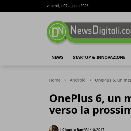
venerdì, il 07 agosto 2026
NewsDigitali.com
NEWS
STARTUP & INNOVAZIONE
Home
Android
OnePlus 6, un mez
OnePlus 6, un m
verso la pross
di
Claudio Banfi
31/10/2017