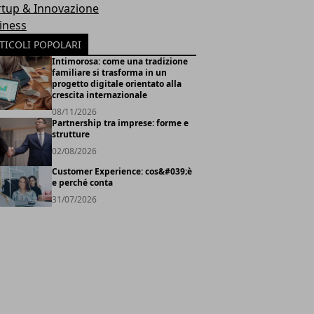
rtup & Innovazione
iness
TICOLI POPOLARI
Intimorosa: come una tradizione
familiare si trasforma in un
progetto digitale orientato alla
crescita internazionale
08/11/2026
Partnership tra imprese: forme e
strutture
02/08/2026
Customer Experience: cos&#039;è
e perché conta
31/07/2026