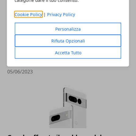
Cookie Policy
|
Privacy Policy
Personalizza
Rifiuta Opzionali
Ricche anticipazioni sul Tensor G3 di
Accetta Tutto
Pixel 8
05/06/2023