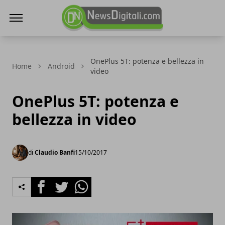
NewsDigitali.com
OnePlus 5T: potenza e bellezza in
Home
Android
video
OnePlus 5T: potenza e
bellezza in video
di
Claudio Banfi
15/10/2017
Facebook
Twitter
Whatsapp