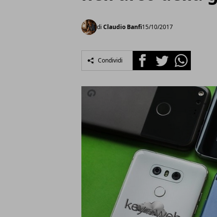
di
Claudio Banfi
15/10/2017
Facebook
Twitter
Whatsapp
Condividi