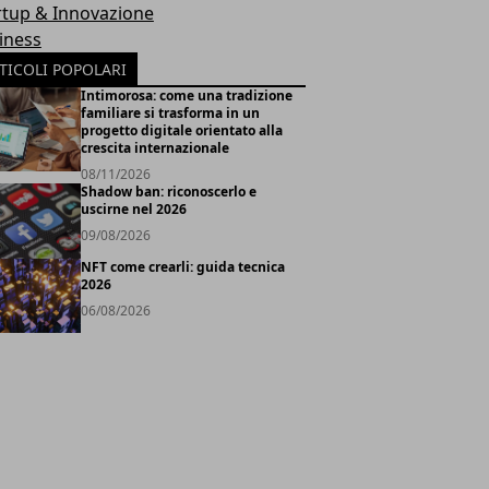
rtup & Innovazione
iness
TICOLI POPOLARI
Intimorosa: come una tradizione
familiare si trasforma in un
progetto digitale orientato alla
crescita internazionale
08/11/2026
Shadow ban: riconoscerlo e
uscirne nel 2026
09/08/2026
NFT come crearli: guida tecnica
2026
06/08/2026