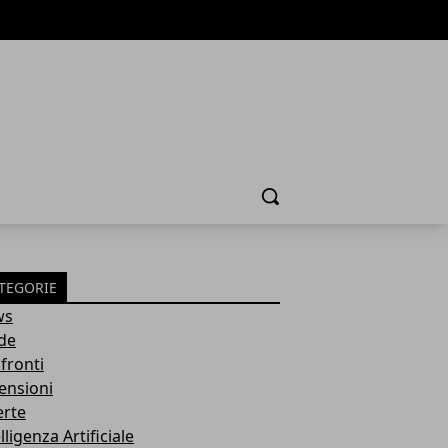
Cerca
TEGORIE
ws
de
fronti
ensioni
erte
lligenza Artificiale