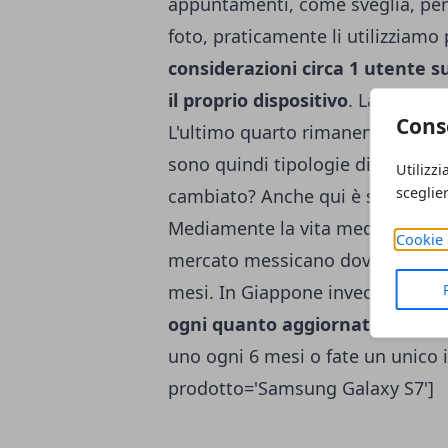
appuntamenti, come sveglia, per 
foto, praticamente li utilizziamo 
considerazioni circa 1 utente su
il proprio dispositivo
. La metà c
Cons
L'ultimo quarto rimanente invece 
sono quindi tipologie di utenti d
Utilizzi
sceglie
cambiato? Anche qui è stato fatto
Mediamente la vita media di un 
Cookie 
mercato messicano dove specifi
mesi. In Giappone invece si sale
ogni quanto aggiornate il dispo
uno ogni 6 mesi o fate un unico 
prodotto='Samsung Galaxy S7']