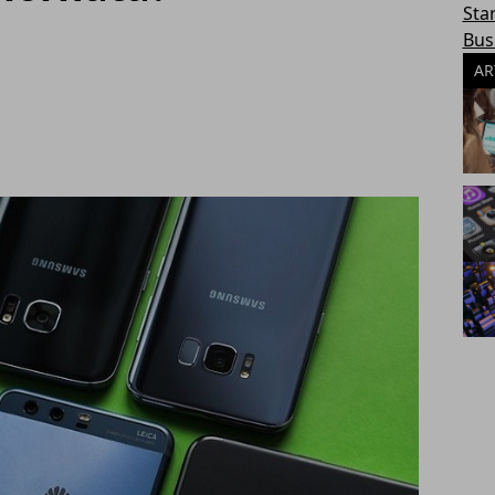
Sta
Bus
AR