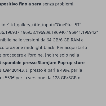
ispositivo fino a sera
senza problemi.
slide" td_gallery_title_input="OnePlus 5T"
36,196937,196938,196939,196940,196941,196942"
onibile nelle versioni da 64 GB/6 GB RAM e
olorazione midnight black. Per acquistarlo
 procedere all'ordine. Inoltre solo nella
disponibile presso SlamJam Pop-up store
 3 CAP 20143
. Il prezzo è pari a 499€ per la
di 559€ per la versione da 128 GB/8GB di