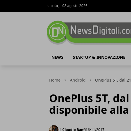
sabato, il 08 agosto 2026
NewsDigitali.com
NEWS
STARTUP & INNOVAZIONE
Home
Android
OnePlus 5T, dal 2
OnePlus 5T, da
disponibile alla
di
Claudio Banfi
16/11/2017