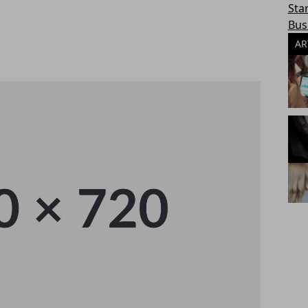
Sta
Bus
AR