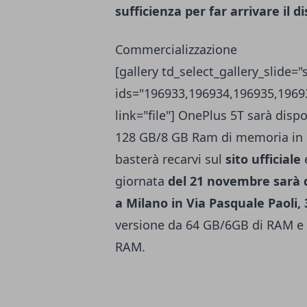
sufficienza per far arrivare il d
Commercializzazione
[gallery td_select_gallery_slide="
ids="196933,196934,196935,1969
link="file"] OnePlus 5T sarà disp
128 GB/8 GB Ram di memoria in c
basterà recarvi sul
sito ufficiale
e
giornata
del 21 novembre sarà 
a Milano in Via Pasquale Paoli,
versione da 64 GB/6GB di RAM e 
RAM.