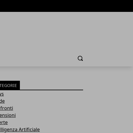
Cerca
TEGORIE
ws
de
fronti
ensioni
erte
lligenza Artificiale