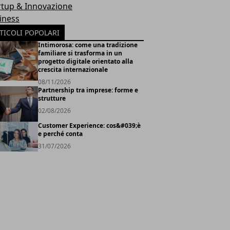
rtup & Innovazione
iness
TICOLI POPOLARI
Intimorosa: come una tradizione
familiare si trasforma in un
progetto digitale orientato alla
crescita internazionale
08/11/2026
Partnership tra imprese: forme e
strutture
02/08/2026
Customer Experience: cos&#039;è
e perché conta
31/07/2026