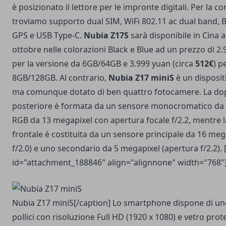
è posizionato il lettore per le impronte digitali. Per la co
troviamo supporto dual SIM, WiFi 802.11 ac dual band, B
GPS e USB Type-C.
Nubia Z17S
sarà disponibile in Cina a
ottobre nelle colorazioni Black e Blue ad un prezzo di 2.
per la versione da 6GB/64GB e 3.999 yuan (circa
512€
) p
8GB/128GB. Al contrario,
Nubia Z17 miniS
è un disposit
ma comunque dotato di ben quattro fotocamere. La do
posteriore è formata da un sensore monocromatico da
RGB da 13 megapixel con apertura focale f/2.2, mentre 
frontale è costituita da un sensore principale da 16 meg
f/2.0) e uno secondario da 5 megapixel (apertura f/2.2). 
id="attachment_188846" align="alignnone" width="768"
Nubia Z17 miniS[/caption] Lo smartphone dispone di un
pollici con risoluzione Full HD (1920 x 1080) e vetro prote