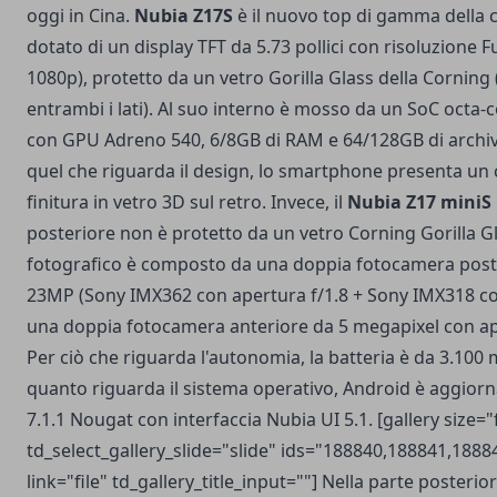
oggi in Cina.
Nubia Z17S
è il nuovo top di gamma della
dotato di un display TFT da 5.73 pollici con risoluzione F
1080p), protetto da un vetro Gorilla Glass della Cornin
entrambi i lati). Al suo interno è mosso da un SoC octa
con GPU Adreno 540, 6/8GB di RAM e 64/128GB di archivi
quel che riguarda il design, lo smartphone presenta un 
finitura in vetro 3D sul retro. Invece, il
Nubia Z17 miniS
posteriore non è protetto da un vetro Corning Gorilla G
fotografico è composto da una doppia fotocamera post
23MP (Sony IMX362 con apertura f/1.8 + Sony IMX318 con
una doppia fotocamera anteriore da 5 megapixel con ape
Per ciò che riguarda l'autonomia, la batteria è da 3.100
quanto riguarda il sistema operativo, Android è aggiorn
7.1.1 Nougat con interfaccia Nubia UI 5.1. [gallery size="f
td_select_gallery_slide="slide" ids="188840,188841,188
link="file" td_gallery_title_input=""] Nella parte posterio