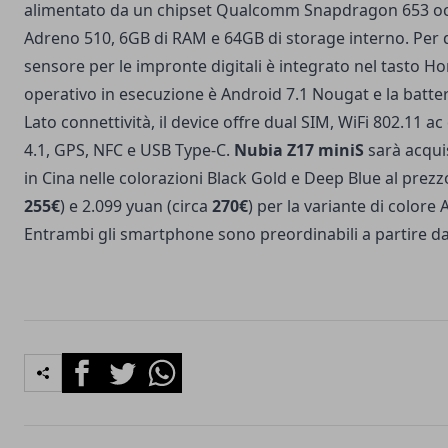
alimentato da un chipset Qualcomm Snapdragon 653 o
Adreno 510, 6GB di RAM e 64GB di storage interno. Per qu
sensore per le impronte digitali è integrato nel tasto Ho
operativo in esecuzione è Android 7.1 Nougat e la batte
Lato connettività, il device offre dual SIM, WiFi 802.11 a
4.1, GPS, NFC e USB Type-C.
Nubia Z17 miniS
sarà acquis
in Cina nelle colorazioni Black Gold e Deep Blue al prezz
255€
) e 2.099 yuan (circa
270€
) per la variante di colore
Entrambi gli smartphone sono preordinabili a partire da
Facebook
Twitter
Whatsapp