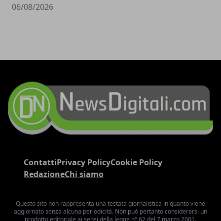
06/08/2026
Contatti
Privacy Policy
Cookie Policy
Redazione
Chi siamo
Questo sito non rappresenta una testata giornalistica in quanto viene
aggiornato senza alcuna periodicità. Non può pertanto considerarsi un
prodotto editoriale ai sensi della legge n° 62 del 7 marzo 2001.