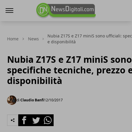
NewsDigitali.com
Nubia Z17S e Z17 miniS sono ufficiali: spec
Home
News
e disponibilità
Nubia Z17S e Z17 miniS sono u
specifiche tecniche, prezzo 
disponibilità
di
Claudio Banfi
12/10/2017
Facebook
Twitter
Whatsapp