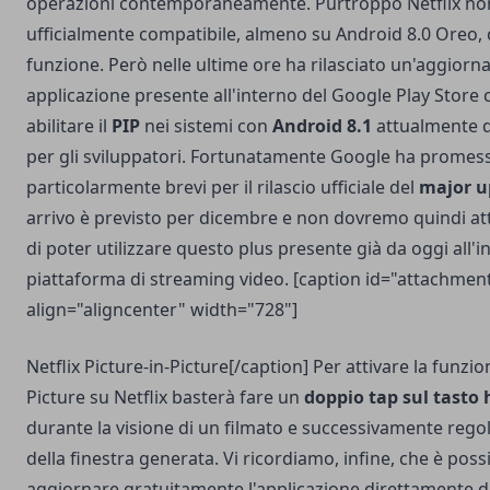
operazioni contemporaneamente. Purtroppo Netflix no
ufficialmente compatibile, almeno su Android 8.0 Oreo,
funzione. Però nelle ultime ore ha rilasciato un'aggior
applicazione presente all'interno del Google Play Store
abilitare il
PIP
nei sistemi con
Android 8.1
attualmente di
per gli sviluppatori. Fortunatamente Google ha promes
particolarmente brevi per il rilascio ufficiale del
major u
arrivo è previsto per dicembre e non dovremo quindi a
di poter utilizzare questo plus presente già da oggi all'i
piattaforma di streaming video. [caption id="attachme
align="aligncenter" width="728"]
Netflix Picture-in-Picture[/caption] Per attivare la funzion
Picture su Netflix basterà fare un
doppio tap sul tasto
durante la visione di un filmato e successivamente rego
della finestra generata. Vi ricordiamo, infine, che è poss
aggiornare gratuitamente l'applicazione direttamente d