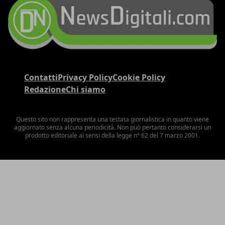
Contatti
Privacy Policy
Cookie Policy
Redazione
Chi siamo
Questo sito non rappresenta una testata giornalistica in quanto viene
aggiornato senza alcuna periodicità. Non può pertanto considerarsi un
prodotto editoriale ai sensi della legge n° 62 del 7 marzo 2001.