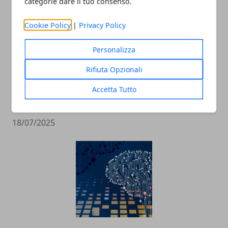
categorie dare il tuo consenso.
Cookie Policy
|
Privacy Policy
Personalizza
Rifiuta Opzionali
Tecnologia e innovazione sociale: un
Accetta Tutto
rapporto in crescita
18/07/2025