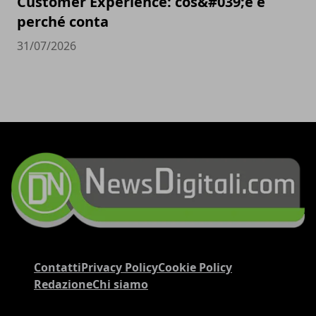
Customer Experience: cos&#039;è e
perché conta
31/07/2026
Contatti
Privacy Policy
Cookie Policy
Redazione
Chi siamo