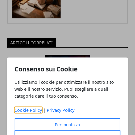
ARTICOLI CORRELATI
Consenso sui Cookie
Utilizziamo i cookie per ottimizzare il nostro sito
web e il nostro servizio. Puoi scegliere a quali
categorie dare il tuo consenso.
Tecnologia e innovazione sociale: un
Cookie Policy
|
Privacy Policy
rapporto in crescita
Personalizza
18/07/2025