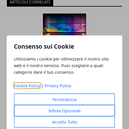
ARTICOLI CORRELATI
Consenso sui Cookie
Utilizziamo i cookie per ottimizzare il nostro sito
Tecnologia e innovazione sociale: un
web e il nostro servizio. Puoi scegliere a quali
categorie dare il tuo consenso.
rapporto in crescita
18/07/2025
Cookie Policy
|
Privacy Policy
Personalizza
Rifiuta Opzionali
Accetta Tutto