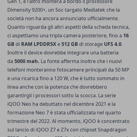
Gen 1, e l'altro monterà a bordo il processore
Dimensity 9200+, un Soc targato Mediatek che la
società non ha ancora annunciato ufficialmente.
Quanto riguarda gli altri aspetti della scheda tecnica,
ci aspettiamo una tripla camera posteriore, fino a
16
GB
di
RAM LPDDR5X
e
512 GB
di storage
UFS 4.0
.
Inoltre il device dovrebbe integrare una batteria
da
5000 mah.
La fonte afferma inoltre che i nuovi
telefoni monteranno fotocamere principali da 50 MP
e una ricarica fino a 120 W, che è tutto sommato in
linea anche con la potenza che dovrebbero
garantirgli i processori sotto la scocca. La serie
iQOO Neo ha debuttato nel dicembre 2021 e la
formazione Neo 7 è stata ufficializzata nel quarto
trimestre del 2022. Al momento, iQOO è concentrato
sul lancio di iQOO Z7 e Z7x con chipset Snapdragon