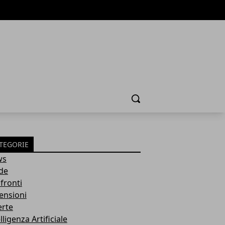
Cerca
TEGORIE
ws
de
fronti
ensioni
erte
lligenza Artificiale