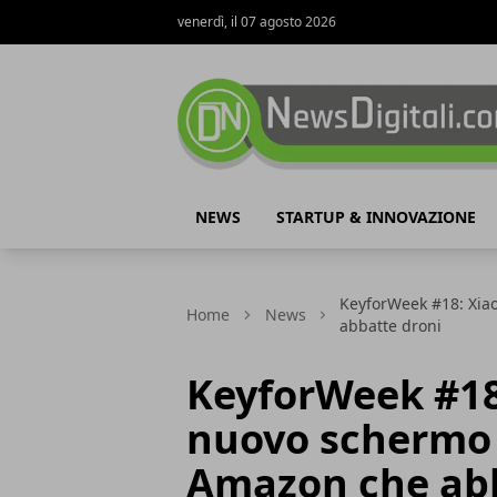
venerdì, il 07 agosto 2026
NewsDigitali.com
NEWS
STARTUP & INNOVAZIONE
KeyforWeek #18: Xiao
Home
News
abbatte droni
KeyforWeek #18:
nuovo schermo 
Amazon che abb