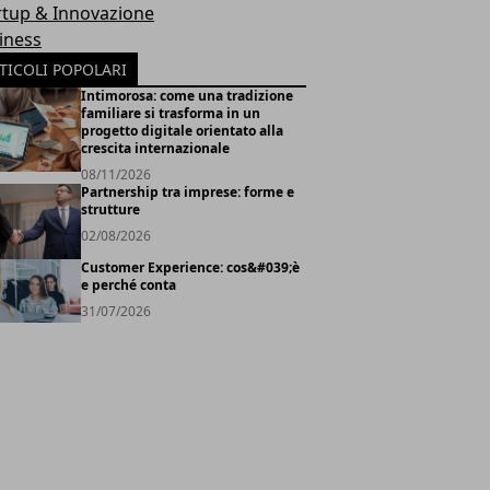
rtup & Innovazione
iness
TICOLI POPOLARI
Intimorosa: come una tradizione
familiare si trasforma in un
progetto digitale orientato alla
crescita internazionale
08/11/2026
Partnership tra imprese: forme e
strutture
02/08/2026
Customer Experience: cos&#039;è
e perché conta
31/07/2026