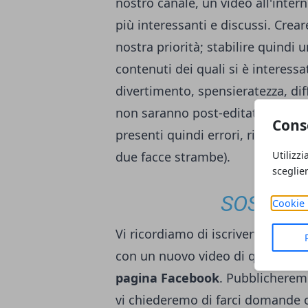
nostro canale, un video all'inte
più interessanti e discussi. Crea
nostra priorità; stabilire quindi 
contenuti dei quali si è interessa
divertimento, spensieratezza, dif
non saranno post-editati, i conte
Cons
presenti quindi errori, risate, e 
Utilizzi
due facce strambe).
sceglie
SOSTIENI
Cookie 
Vi ricordiamo di iscrivervi al
can
con un nuovo video di questa rubri
pagina
Facebook
. Pubblicherem
vi chiederemo di farci domande o 