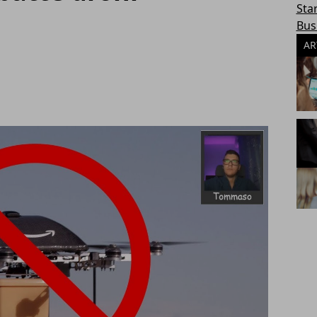
Sta
Bus
AR