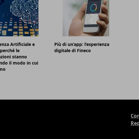
enza Artificiale e
Più di un’app: l’esperienza
 perché le
digitale di Fineco
zioni stanno
do il modo in cui
amo
Con
Re