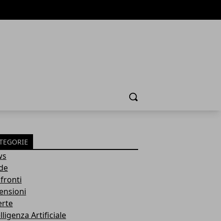
Cerca
TEGORIE
ws
de
fronti
ensioni
erte
lligenza Artificiale