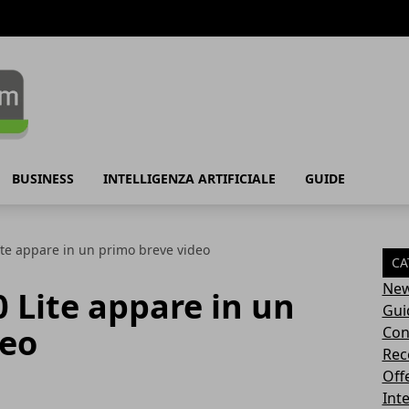
BUSINESS
INTELLIGENZA ARTIFICIALE
GUIDE
te appare in un primo breve video
CA
Ne
 Lite appare in un
Gui
deo
Con
Rec
Off
Inte