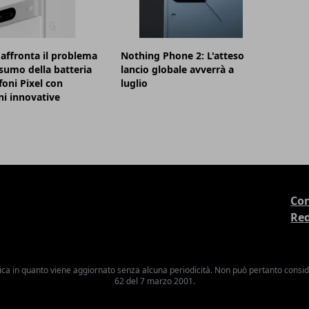
affronta il problema
Nothing Phone 2: L'atteso
sumo della batteria
lancio globale avverrà a
foni Pixel con
luglio
ni innovative
Con
Re
ica in quanto viene aggiornato senza alcuna periodicità. Non può pertanto consider
62 del 7 marzo 2001.