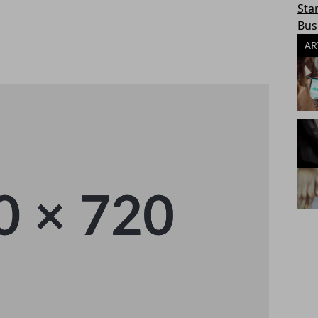
Sta
Bus
AR