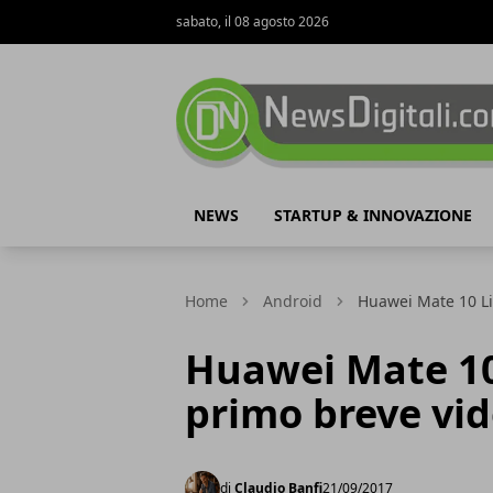
sabato, il 08 agosto 2026
NewsDigitali.com
NEWS
STARTUP & INNOVAZIONE
Home
Android
Huawei Mate 10 Li
Huawei Mate 10
primo breve vi
di
Claudio Banfi
21/09/2017