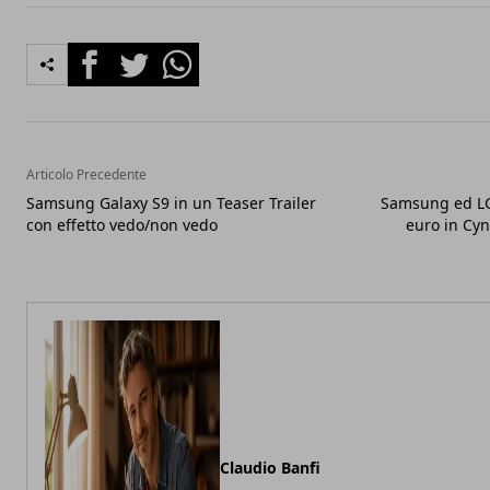
Facebook
Twitter
Whatsapp
Articolo Precedente
Samsung Galaxy S9 in un Teaser Trailer
Samsung ed LG 
con effetto vedo/non vedo
euro in Cyn
Claudio Banfi