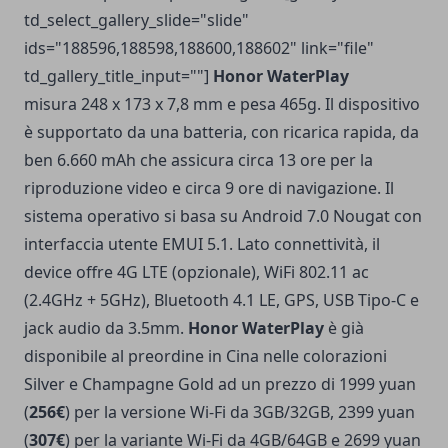
td_select_gallery_slide="slide"
ids="188596,188598,188600,188602" link="file"
td_gallery_title_input=""]
Honor WaterPlay
misura 248 x 173 x 7,8 mm e pesa 465g. Il dispositivo
è supportato da una batteria, con ricarica rapida, da
ben 6.660 mAh che assicura circa 13 ore per la
riproduzione video e circa 9 ore di navigazione. Il
sistema operativo si basa su Android 7.0 Nougat con
interfaccia utente EMUI 5.1. Lato connettività, il
device offre 4G LTE (opzionale), WiFi 802.11 ac
(2.4GHz + 5GHz), Bluetooth 4.1 LE, GPS, USB Tipo-C e
jack audio da 3.5mm.
Honor WaterPlay
è già
disponibile al preordine in Cina nelle colorazioni
Silver e Champagne Gold ad un prezzo di 1999 yuan
(
256€
) per la versione Wi-Fi da 3GB/32GB, 2399 yuan
(
307€
) per la variante Wi-Fi da 4GB/64GB e 2699 yuan