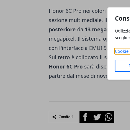
Honor 6C Pro nei colori oro, blu
Cons
sezione multimediale, il disposi
posteriore
da
13 megapixel
con 
Utilizzi
sceglie
megapixel. Il sistema operativo 
con l'interfaccia EMUI 5.1, mentr
Cookie 
Sul retro è collocato il sensore p
Honor 6C Pro
sarà disponibile al
partire dal mese di novembre in
Facebook
Twitter
Whatsapp
Condividi