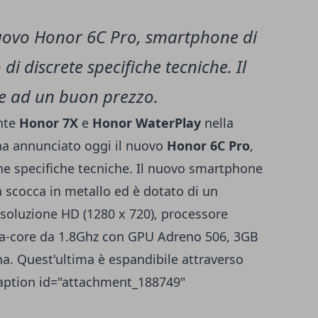
uovo Honor 6C Pro, smartphone di
i discrete specifiche tecniche. Il
ile ad un buon prezzo.
nte
Honor 7X
e
Honor WaterPlay
nella
e ha annunciato oggi il nuovo
Honor 6C Pro
,
one specifiche tecniche. Il nuovo smartphone
a scocca in metallo ed è dotato di un
risoluzione HD (1280 x 720), processore
a-core da 1.8Ghz con GPU Adreno 506, 3GB
a. Quest'ultima è espandibile attraverso
aption id="attachment_188749"