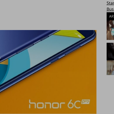
Sta
Bus
AR