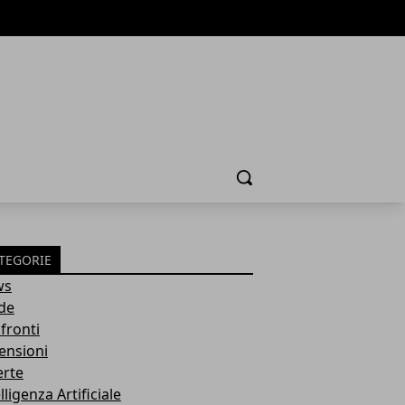
Cerca
TEGORIE
ws
de
fronti
ensioni
erte
lligenza Artificiale