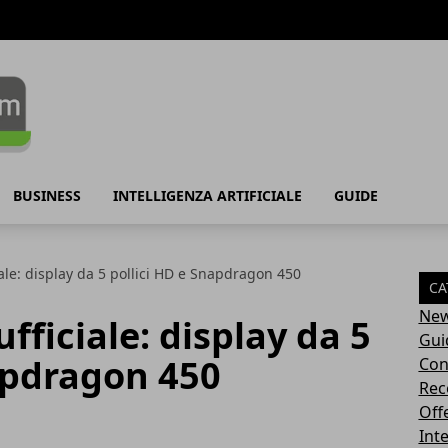
BUSINESS
INTELLIGENZA ARTIFICIALE
GUIDE
iale: display da 5 pollici HD e Snapdragon 450
CA
Ne
fficiale: display da 5
Gui
apdragon 450
Con
Rec
Off
Inte