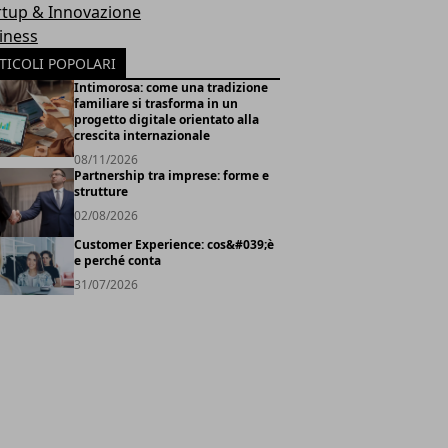
rtup & Innovazione
iness
TICOLI POPOLARI
Intimorosa: come una tradizione
familiare si trasforma in un
progetto digitale orientato alla
crescita internazionale
08/11/2026
Partnership tra imprese: forme e
strutture
02/08/2026
Customer Experience: cos&#039;è
e perché conta
31/07/2026