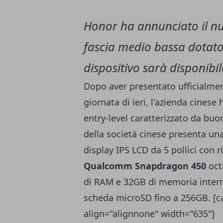
Honor ha annunciato il n
fascia medio bassa dotato d
dispositivo sarà disponib
Dopo aver presentato ufficialme
giornata di ieri, l'azienda cines
entry-level caratterizzato da bu
della società cinese presenta un
display IPS LCD da 5 pollici con 
Qualcomm Snapdragon 450
oct
di RAM e 32GB di memoria intern
scheda microSD fino a 256GB. [c
align="alignnone" width="635"]