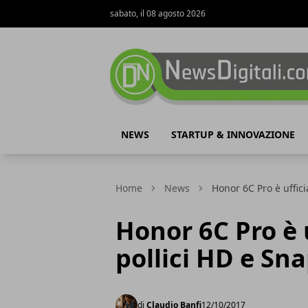
sabato, il 08 agosto 2026
NewsDigitali.com
NEWS
STARTUP & INNOVAZIONE
Home
News
Honor 6C Pro è uffic
Honor 6C Pro è u
pollici HD e Sn
di
Claudio Banfi
12/10/2017