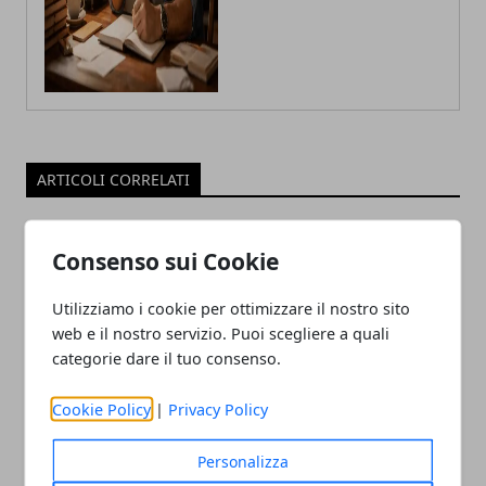
ARTICOLI CORRELATI
Consenso sui Cookie
Utilizziamo i cookie per ottimizzare il nostro sito
web e il nostro servizio. Puoi scegliere a quali
categorie dare il tuo consenso.
Cookie Policy
|
Privacy Policy
Ricche anticipazioni sul Tensor G3 di
Pixel 8
Personalizza
05/06/2023