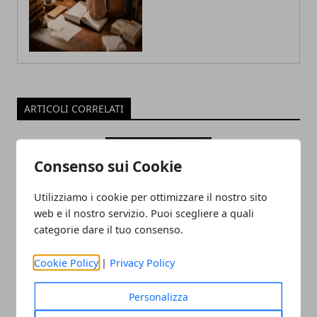
ARTICOLI CORRELATI
Consenso sui Cookie
Utilizziamo i cookie per ottimizzare il nostro sito
web e il nostro servizio. Puoi scegliere a quali
categorie dare il tuo consenso.
Tecnologia e innovazione sociale: un
Cookie Policy
|
Privacy Policy
rapporto in crescita
Personalizza
18/07/2025