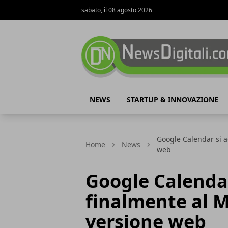
sabato, il 08 agosto 2026
NewsDigitali.com
NEWS
STARTUP & INNOVAZIONE
Google Calendar si a
Home
News
web
Google Calenda
finalmente al M
versione web