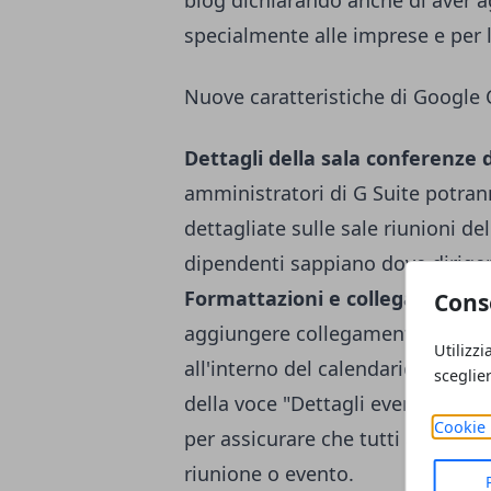
blog dichiarando anche di aver 
specialmente alle imprese e per l
Nuove caratteristiche di Google 
Dettagli della sala conferenze
amministratori di G Suite potra
dettagliate sulle sale riunioni de
dipendenti sappiano dove dirigers
Formattazioni e collegamenti ipe
Cons
aggiungere collegamenti a fogli 
Utilizzi
all'interno del calendario. Queste
sceglie
della voce "Dettagli evento" e pu
Cookie 
per assicurare che tutti abbiano 
riunione o evento.