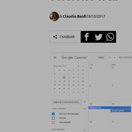
di
Claudio Banfi
18/10/2017
Facebook
Twitter
Whatsapp
Condividi