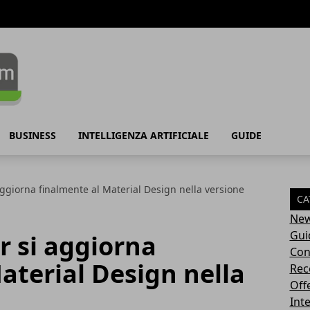
BUSINESS
INTELLIGENZA ARTIFICIALE
GUIDE
ggiorna finalmente al Material Design nella versione
CA
Ne
Gui
r si aggiorna
Con
aterial Design nella
Rec
Off
Inte