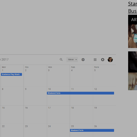
Sta
Bus
AR