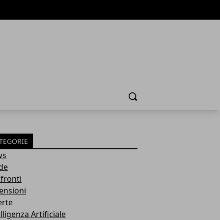
Cerca
TEGORIE
ws
de
fronti
ensioni
erte
lligenza Artificiale