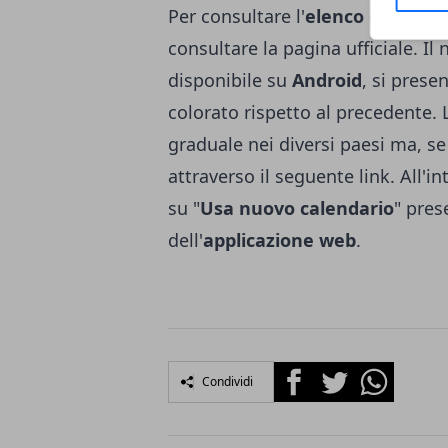
Per consultare l'
elenco completo
consultare la
pagina ufficiale
. Il
disponibile su
Android
, si prese
colorato rispetto al precedente. 
graduale nei diversi paesi ma, se 
attraverso il
seguente link
. All'i
su "
Usa nuovo calendario
" pres
dell'
applicazione web
.
Facebook
Twitter
Whatsapp
Condividi