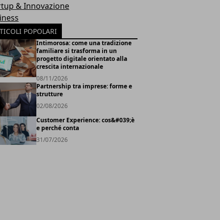
rtup & Innovazione
iness
TICOLI POPOLARI
Intimorosa: come una tradizione
familiare si trasforma in un
progetto digitale orientato alla
crescita internazionale
08/11/2026
Partnership tra imprese: forme e
strutture
02/08/2026
Customer Experience: cos&#039;è
e perché conta
31/07/2026