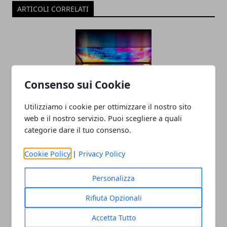
ARTICOLI CORRELATI
Consenso sui Cookie
Utilizziamo i cookie per ottimizzare il nostro sito
web e il nostro servizio. Puoi scegliere a quali
Tecnologia e innovazione sociale: un
categorie dare il tuo consenso.
rapporto in crescita
18/07/2025
Cookie Policy
|
Privacy Policy
Personalizza
Rifiuta Opzionali
Accetta Tutto