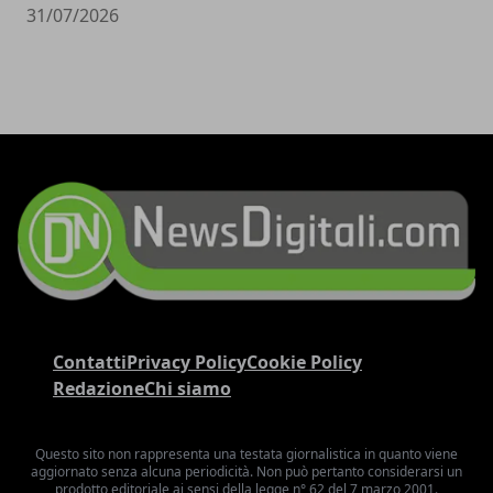
31/07/2026
Contatti
Privacy Policy
Cookie Policy
Redazione
Chi siamo
Questo sito non rappresenta una testata giornalistica in quanto viene
aggiornato senza alcuna periodicità. Non può pertanto considerarsi un
prodotto editoriale ai sensi della legge n° 62 del 7 marzo 2001.