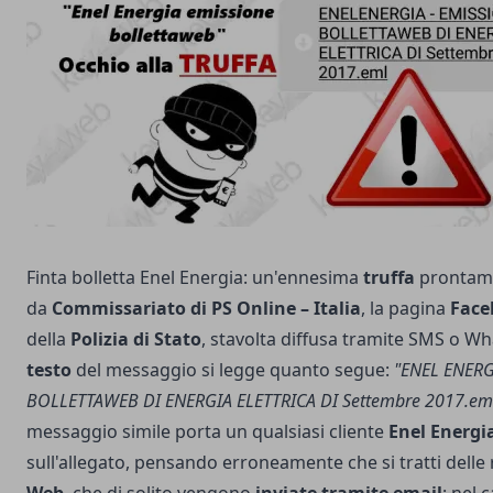
Finta bolletta Enel Energia: un'ennesima
truffa
prontame
da
Commissariato di PS Online – Italia
, la pagina
Face
della
Polizia di Stato
, stavolta diffusa tramite SMS o W
testo
del messaggio si legge quanto segue:
"ENEL ENERG
BOLLETTAWEB DI ENERGIA ELETTRICA DI Settembre 2017.eml
messaggio simile porta un qualsiasi cliente
Enel Energi
sull'allegato, pensando erroneamente che si tratti delle