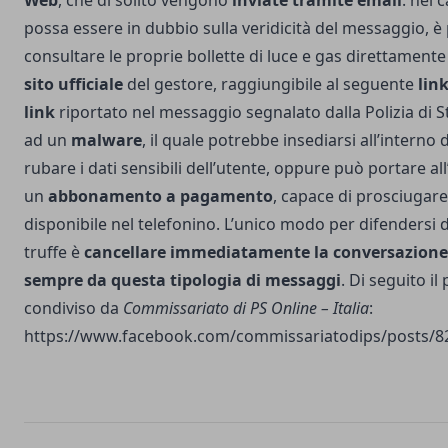
Web
, che di solito vengono
inviate tramite email
: nel c
possa essere in dubbio sulla veridicità del messaggio, è 
consultare le proprie bollette di luce e gas direttamente 
sito ufficiale
del gestore, raggiungibile al seguente
lin
link
riportato nel messaggio segnalato dalla Polizia di S
ad un
malware
, il quale potrebbe insediarsi all’interno 
rubare i dati sensibili dell’utente, oppure può portare all
un
abbonamento a pagamento
, capace di prosciugare 
disponibile nel telefonino. L’unico modo per difendersi 
truffe è
cancellare immediatamente la conversazione
sempre da questa tipologia di messaggi
. Di seguito il
condiviso da
Commissariato di PS Online – Italia
:
https://www.facebook.com/commissariatodips/posts/