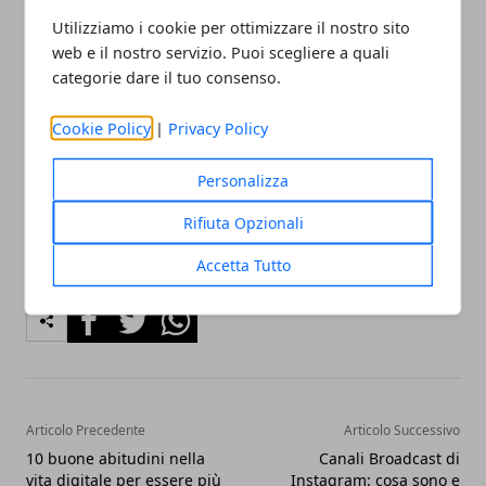
specializzazione
. Ad esempio, in modalità e-learning
Utilizziamo i cookie per ottimizzare il nostro sito
è possibile seguire un
corso Java
per sviluppatori,
web e il nostro servizio. Puoi scegliere a quali
categorie dare il tuo consenso.
oppure un corso dedicato alla formazione in ambito
economico, ingegneristico, finanziario, umanistico e
Cookie Policy
|
Privacy Policy
tanto altro ancora.
Personalizza
Rifiuta Opzionali
Accetta Tutto
Facebook
Twitter
Whatsapp
Articolo Precedente
Articolo Successivo
10 buone abitudini nella
Canali Broadcast di
vita digitale per essere più
Instagram: cosa sono e