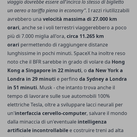
viaggio dovrebbe essere all'incirca lo stesso di biglietto
un aereo a tariffa piena in economy"
. I razzi riutilizzabili
avrebbero una
velocità massima di 27.000 km
orari
, anche se i voli terrestri viaggerebbero a poco
più di 7.000 miglia all'ora,
circa 11.265 km
orari
permettendo di raggiungere distanze
lunghissime in pochi minuti. SpaceX ha inoltre reso
noto che il BFR sarebbe in grado di volare da
Hong
Kong a Singapore in 22 minuti
, o
da New York a
Londra in 29 minuti
e perfino
da Sydney a Londra
in 51 minuti
. Musk - che intanto trova anche il
tempo di lavorare sulle sue automobili 100%
elettriche Tesla, oltre a sviluppare lacci neurali per
un'
interfaccia cervello-computer
, salvare il mondo
dalla minaccia di un'eventuale
intelligenza
artificiale incontrollabile
e costruire treni ad alta