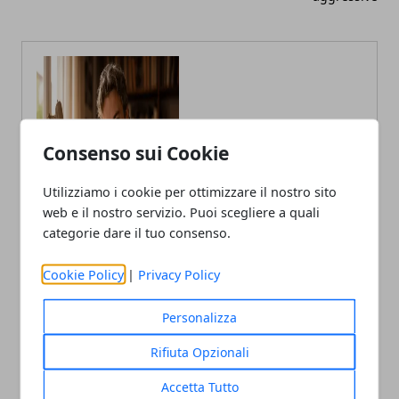
Consenso sui Cookie
Claudio Banfi
Utilizziamo i cookie per ottimizzare il nostro sito
Laureato in Informatica scrive con
passione notizie dal mondo della
web e il nostro servizio. Puoi scegliere a quali
tecnologia portando in Italia le
categorie dare il tuo consenso.
ultime novità dal mondo.
Cookie Policy
|
Privacy Policy
Personalizza
Rifiuta Opzionali
Accetta Tutto