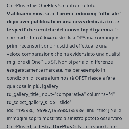
OnePlus 5T vs OnePlus 5: confronto foto
V abbiamo mostrato il
primo unboxing "ufficiale"
dopo aver pubblicato in una
news dedicata
tutte
le specifiche tecniche del nuovo top di gamma
. In
comparto foto è invece simile a OP5 ma comunque i
primi recensori sono riusciti ad effettuare una
veloce comparazione che ha evidenziato una qualità
migliore di OnePlus 5T. Non si parla di differenze
esageratamente marcate, ma per esempio in
condizioni di scarsa luminosità OP5T riesce a fare
qualcosa in più. [gallery
td_gallery_title_input="comparativa" columns="4"
td_select_gallery_slide="slide"
ids="195986,195987,195988,195989" link="file"] Nelle
immagini sopra mostrate a sinistra potete osservare
OnePlus 5T, a destra
OnePlus 5
. Non ci sono tante