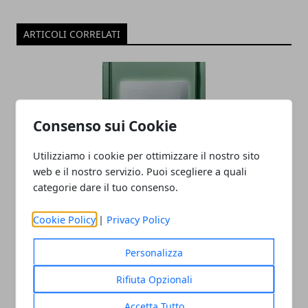
ARTICOLI CORRELATI
Consenso sui Cookie
Utilizziamo i cookie per ottimizzare il nostro sito
web e il nostro servizio. Puoi scegliere a quali
Ricche anticipazioni sul Tensor G3 di
categorie dare il tuo consenso.
Pixel 8
Cookie Policy
|
Privacy Policy
05/06/2023
Personalizza
Rifiuta Opzionali
Accetta Tutto