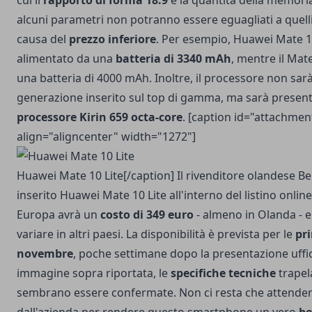
cui il
rapporto di forma 18:9
e la quantità della memori
alcuni parametri non potranno essere eguagliati a quell
causa del
prezzo inferiore
. Per esempio, Huawei Mate 10
alimentato da una
batteria di 3340 mAh
, mentre il Mat
una batteria di 4000 mAh. Inoltre, il processore non sarà
generazione inserito sul top di gamma, ma sarà presen
processore
Kirin 659 octa-core
. [caption id="attachme
align="aligncenter" width="1272"]
Huawei Mate 10 Lite[/caption] Il rivenditore olandese
Be
inserito Huawei Mate 10 Lite all'interno del listino online,
Europa avrà un
costo di 349 euro
- almeno in Olanda - 
variare in altri paesi. La disponibilità è prevista per le
pr
novembre
, poche settimane dopo la
presentazione uffic
immagine sopra riportata, le
specifiche tecniche
trapel
sembrano essere confermate. Non ci resta che attendere