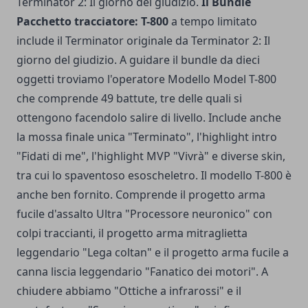
Terminator 2: Il giorno del giudizio.
Il Bundle
Pacchetto tracciatore: T-800
a tempo limitato
include il Terminator originale da Terminator 2: Il
giorno del giudizio. A guidare il bundle da dieci
oggetti troviamo l'operatore Modello Model T-800
che comprende 49 battute, tre delle quali si
ottengono facendolo salire di livello. Include anche
la mossa finale unica "Terminato", l'highlight intro
"Fidati di me", l'highlight MVP "Vivrà" e diverse skin,
tra cui lo spaventoso esoscheletro. Il modello T-800 è
anche ben fornito. Comprende il progetto arma
fucile d'assalto Ultra "Processore neuronico" con
colpi traccianti, il progetto arma mitraglietta
leggendario "Lega coltan" e il progetto arma fucile a
canna liscia leggendario "Fanatico dei motori". A
chiudere abbiamo "Ottiche a infrarossi" e il