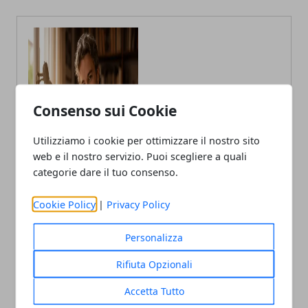
Consenso sui Cookie
Claudio Banfi
Laureato in Informatica scrive con
Utilizziamo i cookie per ottimizzare il nostro sito
passione notizie dal mondo della
tecnologia portando in Italia le
web e il nostro servizio. Puoi scegliere a quali
ultime novità dal mondo.
categorie dare il tuo consenso.
Cookie Policy
|
Privacy Policy
Personalizza
Rifiuta Opzionali
Accetta Tutto