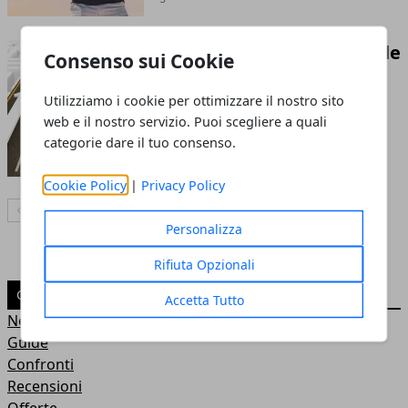
Strategie di crescita digitale
Consenso sui Cookie
per imprese scalabili
Utilizziamo i cookie per ottimizzare il nostro sito
13 apr 2026
web e il nostro servizio. Puoi scegliere a quali
categorie dare il tuo consenso.
Cookie Policy
|
Privacy Policy
Articolo Precedente
Articolo Successivo
Personalizza
Rifiuta Opzionali
CATEGORIE
Accetta Tutto
News
Guide
Confronti
Recensioni