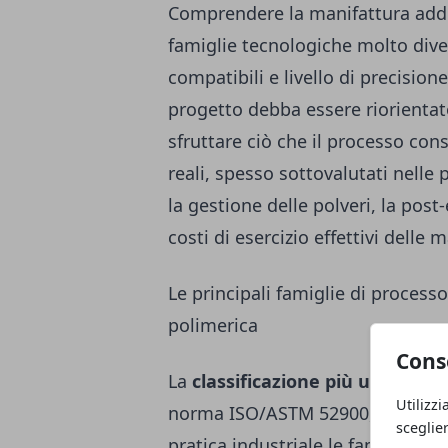
Comprendere la manifattura addit
famiglie tecnologiche molto divers
compatibili e livello di precisione
progetto debba essere riorient
sfruttare ciò che il processo cons
reali, spesso sottovalutati nelle
la gestione delle polveri, la post-
costi di esercizio effettivi delle 
Le principali famiglie di process
polimerica
Cons
La
classificazione più utilizzata
Utilizzi
norma ISO/ASTM 52900, distingue
sceglie
pratica industriale le famiglie ril