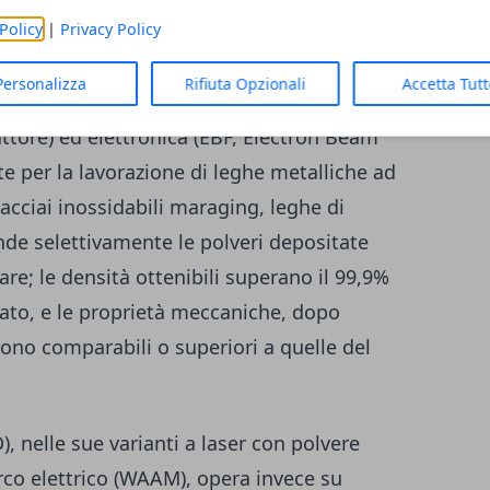
Policy
|
Privacy Policy
 cinque, con differenze sostanziali nei
prietà meccaniche dei componenti ottenuti.
Personalizza
Rifiuta Opzionali
Accetta Tut
ianti laser (L-PBF, comunemente nota come
tore) ed elettronica (EBF, Electron Beam
e per la lavorazione di leghe metalliche ad
, acciai inossidabili maraging, leghe di
onde selettivamente le polveri depositate
are; le densità ottenibili superano il 99,9%
iato, e le proprietà meccaniche, dopo
no comparabili o superiori a quelle del
, nelle sue varianti a laser con polvere
arco elettrico (WAAM), opera invece su