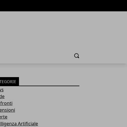
Cerca
TEGORIE
ws
de
fronti
ensioni
erte
lligenza Artificiale