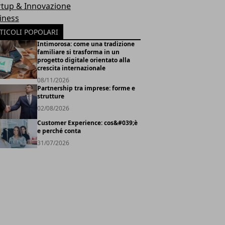
rtup & Innovazione
iness
TICOLI POPOLARI
Intimorosa: come una tradizione
familiare si trasforma in un
progetto digitale orientato alla
crescita internazionale
08/11/2026
Partnership tra imprese: forme e
strutture
02/08/2026
Customer Experience: cos&#039;è
e perché conta
31/07/2026