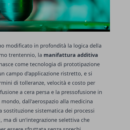
no modificato in profondità la logica della
timo trentennio, la
manifattura additiva
 nasce come tecnologia di prototipazione
un campo d'applicazione ristretto, e si
mini di tolleranze, velocità e costo per
fusione a cera persa e la pressofusione in
al mondo, dall'aerospazio alla medicina
na sostituzione sistematica dei processi
li, ma di un'integrazione selettiva che
er essere sfruttata senza sprechi.