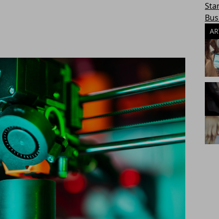
Sta
Bus
AR