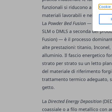
Cookie 
funzionali si riducono a quattro o
materiali lavorabili e nelle pro
La
Powder Bed Fusion
— nelle var
SLM o DMLS a seconda del produt
Fusion) — è il processo dominant
alte prestazioni: titanio, Inconel
alluminio. Il fascio energetico f
strato per strato su un letto plan
del materiale di riferimento forg
trattamento termico adeguato, so
getto.
La
Directed Energy Deposition
(DED)
coassiale o a filo metallico con 