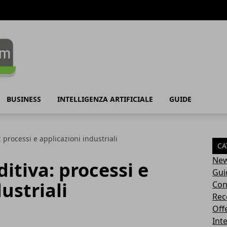
BUSINESS
INTELLIGENZA ARTIFICIALE
GUIDE
 processi e applicazioni industriali
CA
Ne
itiva: processi e
Gui
ustriali
Con
Rec
Off
Inte