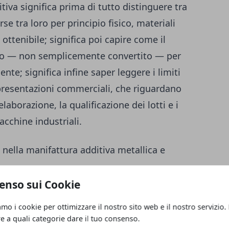
iva significa prima di tutto distinguere tra
e tra loro per principio fisico, materiali
 ottenibile; significa poi capire come il
ato — non semplicemente convertito — per
ente; significa infine saper leggere i limiti
 presentazioni commerciali, che riguardano
elaborazione, la qualificazione dei lotti e i
macchine industriali.
o nella manifattura additiva metallica e
enso sui Cookie
in ambito ingegneristico, codificata dalla
amo i cookie per ottimizzare il nostro sito web e il nostro servizio.
 sette categorie di processo, ma nella
re a quali categorie dare il tuo consenso.
evanti per applicazioni strutturali o