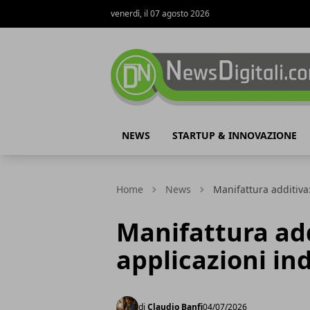
venerdì, il 07 agosto 2026
NewsDigitali.com
NEWS
STARTUP & INNOVAZIONE
Home
News
Manifattura additiva:
Manifattura add
applicazioni ind
di
Claudio Banfi
04/07/2026