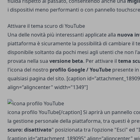
fluida rispetto al passato, consentendo anche una
migl
i dispositivi meno performanti o con pannello touchscr
Attivare il tema scuro di YouTube
Una delle novità più interessanti applicate alla
nuova in
piattaforma è sicuramente la possibilità di cambiare il t
disponibile soltanto da pochi mesi agli utenti che non l
provata nella sua
versione beta
. Per attivare il
tema sc
l'icona del nostro
profilo Google / YouTube
presente in 
qualsiasi pagina del sito. [caption id="attachment_1890
align="aligncenter" width="1349"]
icona profilo YouTube[/caption] Si aprirà un pannello c
la gestione personale della piattaforma, tra questi è pre
scuro: disattivato
" posizionata tra l'opzione "Esci" ed 
[caption id="attachment_189095" align="aligncenter" w