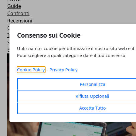
Guide
Confronti
Recensioni
Offerte
Consenso sui Cookie
Intelligenza Artificiale
Startup & Innovazione
Utilizziamo i cookie per ottimizzare il nostro sito web e il
Business
Puoi scegliere a quali categorie dare il tuo consenso.
ARTICOLI POPOLARI
Cookie Policy
|
Privacy Policy
Personalizza
Rifiuta Opzionali
Accetta Tutto