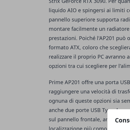
Strix GeForce RTX 3090. Per quan
liquido AIO e spingersi ai limiti 
pannello superiore supporta rad
montare facilmente un radiatore
prestazioni. Poiché l'AP201 può o
formato ATX, coloro che sceglie
realizzare il proprio PC avranno
opzioni tra cui scegliere per l'al
Prime AP201 offre una porta US
raggiungere una velocità di tras
ognuna di queste opzioni sia se
anche due porte USB Type-A e un j
sul pannello frontale, anziché sul
Cons
localizzazione più comoda per u