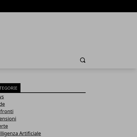
Cerca
TEGORIE
ws
de
fronti
ensioni
erte
lligenza Artificiale