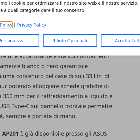
amo i cookie per ottimizzare il nostro sito web e il nostro servizio.
icroATX
re a quali categorie dare il tuo consenso.
Policy
|
Privacy Policy
 efficiente e versatile le sue dimensioni
o convincente di prestazioni, eleganza e
Personalizza
Rifiuta Opzionali
Accetta Tut
 in rete metallica assicura un ampio ed
frire una accattivante vista sui componenti
etamente bianco o nero garantisce
volume contenuto del case di soli 33 litri gli
pur potendo alloggiare schede grafiche di
a 360 mm per il raffreddamento a liquido e
 USB Type-C sul pannello frontale permette
tà, sempre a portata di mano.
 AP201
è già disponibile presso gli
ASUS