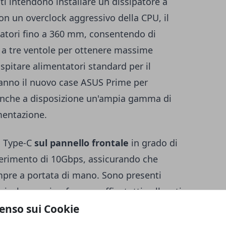
ti intendono installare un dissipatore a
con un overclock aggressivo della CPU, il
iatori fino a 360 mm, consentendo di
 a tre ventole per ottenere massime
spitare alimentatori standard per il
ranno il nuovo case ASUS Prime per
 anche a disposizione un'ampia gamma di
imentazione.
B Type-C
sul pannello frontale
in grado di
ferimento di 10Gbps, assicurando che
mpre a portata di mano. Sono presenti
ack per microfono e cuffie, tutti collocati
la parte superiore, di gran lunga la
enso sui Cookie
n PC desktop.