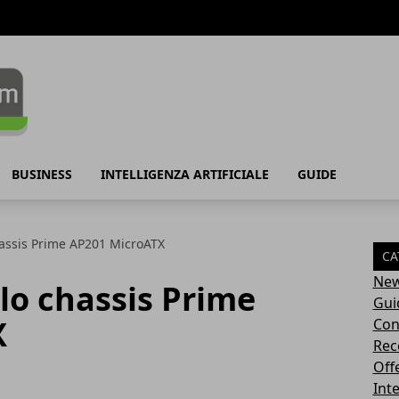
BUSINESS
INTELLIGENZA ARTIFICIALE
GUIDE
assis Prime AP201 MicroATX
CA
Ne
lo chassis Prime
Gui
X
Con
Rec
Off
Inte