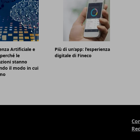
enza Artificiale e
Più di un’app: l’esperienza
 perché le
digitale di Fineco
zioni stanno
do il modo in cui
amo
Con
Re