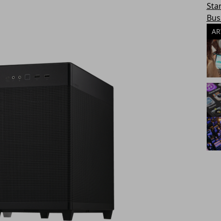
Sta
Bus
AR