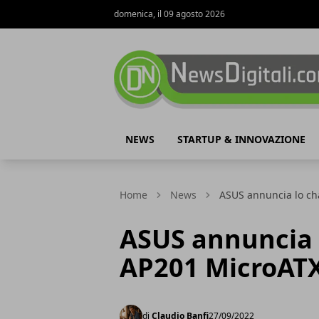
domenica, il 09 agosto 2026
NewsDigitali.com
NEWS
STARTUP & INNOVAZIONE
Home
News
ASUS annuncia lo ch
ASUS annuncia 
AP201 MicroAT
di
Claudio Banfi
27/09/2022