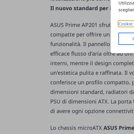
Utilizzi
Il nuovo standard per i case m
sceglie
Cookie 
ASUS Prime AP201 sfrutta in modo
compatte per offrire un equilibri
funzionalità. Il pannello laterale
efficace flusso d'aria oltre ad of
interni, mentre il design compl
un'estetica pulita e raffinata. Il 
conferisce un profilo compatto, 
dimensioni standard, radiatori d
PSU di dimensioni ATX. La porta
di avere ogni opzione connettivi
Lo chassis microATX
ASUS Prime