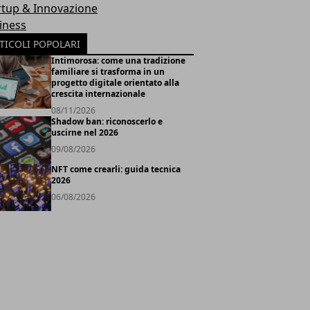
rtup & Innovazione
iness
TICOLI POPOLARI
Intimorosa: come una tradizione
familiare si trasforma in un
progetto digitale orientato alla
crescita internazionale
08/11/2026
Shadow ban: riconoscerlo e
uscirne nel 2026
09/08/2026
NFT come crearli: guida tecnica
2026
06/08/2026