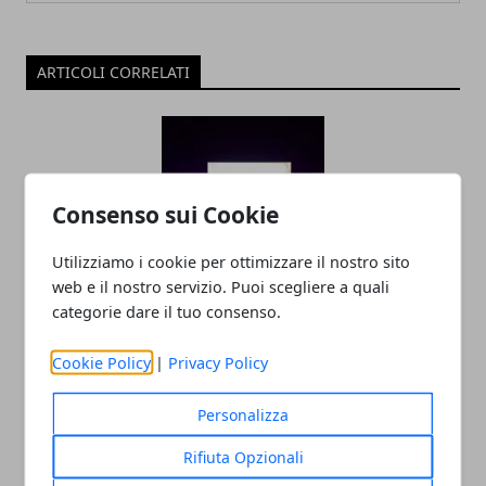
ARTICOLI CORRELATI
Consenso sui Cookie
Utilizziamo i cookie per ottimizzare il nostro sito
web e il nostro servizio. Puoi scegliere a quali
PlayStation 5 Pro: tutto ciò che c’è da
categorie dare il tuo consenso.
sapere sulla prossima edizione della
Cookie Policy
|
Privacy Policy
console Sony
15/11/2024
Personalizza
Rifiuta Opzionali