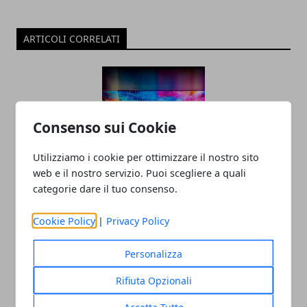
ARTICOLI CORRELATI
Consenso sui Cookie
Utilizziamo i cookie per ottimizzare il nostro sito
web e il nostro servizio. Puoi scegliere a quali
Tecnologia e innovazione sociale: un
categorie dare il tuo consenso.
rapporto in crescita
Cookie Policy
|
Privacy Policy
18/07/2025
Personalizza
Rifiuta Opzionali