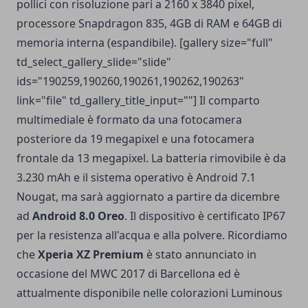
pollici con risoluzione pari a 2160 x 3840 pixel,
processore Snapdragon 835,
4GB di RAM e 64GB di
memoria interna (espandibile). [gallery size="full"
td_select_gallery_slide="slide"
ids="190259,190260,190261,190262,190263"
link="file" td_gallery_title_input=""] Il comparto
multimediale è formato da una fotocamera
posteriore da 19 megapixel e una fotocamera
frontale da 13 megapixel. La batteria rimovibile è da
3.230 mAh e il sistema operativo è Android 7.1
Nougat, ma sarà aggiornato a partire da dicembre
ad
Android 8.0 Oreo
. Il dispositivo è certificato IP67
per la resistenza all'acqua e alla polvere. Ricordiamo
che
Xperia XZ Premium
è stato annunciato in
occasione del MWC 2017 di Barcellona ed è
attualmente disponibile nelle colorazioni Luminous