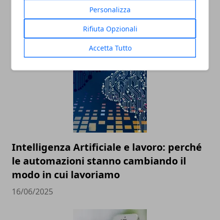
Tecnologia e innovazione sociale: un
Personalizza
rapporto in crescita
Rifiuta Opzionali
18/07/2025
Accetta Tutto
Intelligenza Artificiale e lavoro: perché
le automazioni stanno cambiando il
modo in cui lavoriamo
16/06/2025