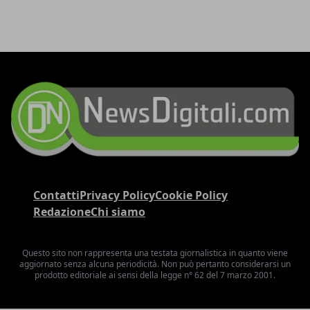
Contatti
Privacy Policy
Cookie Policy
Redazione
Chi siamo
Questo sito non rappresenta una testata giornalistica in quanto viene
aggiornato senza alcuna periodicità. Non può pertanto considerarsi un
prodotto editoriale ai sensi della legge n° 62 del 7 marzo 2001.