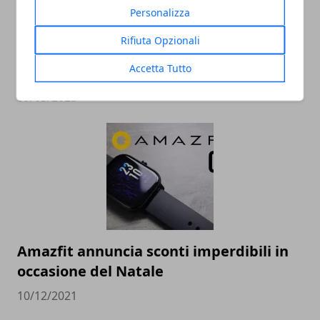
Personalizza
Rifiuta Opzionali
Sky Sport con Xbox Series S in regalo:
Accetta Tutto
ecco come funziona la nuova offerta
09/03/2023
Amazfit annuncia sconti imperdibili in
occasione del Natale
10/12/2021