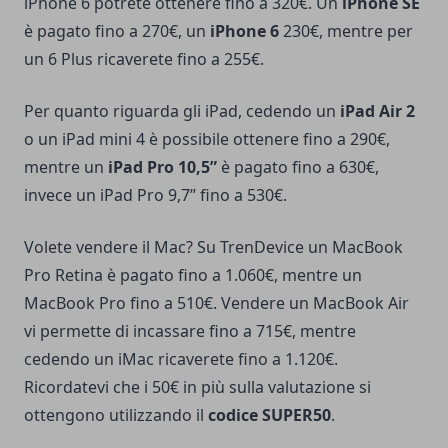
iPhone 6 potrete ottenere fino a 320€. Un
iPhone SE
è pagato fino a 270€, un
iPhone 6
230€, mentre per
un 6 Plus ricaverete fino a 255€.
Per quanto riguarda gli iPad, cedendo un
iPad Air 2
o un iPad mini 4 è possibile ottenere fino a 290€,
mentre un
iPad Pro 10,5”
è pagato fino a
630€,
invece un iPad Pro 9,7” fino a 530€.
Volete
vendere il Mac
? Su TrenDevice un MacBook
Pro Retina è pagato fino a 1.060€, mentre un
MacBook Pro fino a 510€.
Vendere un MacBook Air
vi permette di incassare fino a 715€, mentre
cedendo un iMac ricaverete fino a 1.120€.
Ricordatevi che i 50€ in più sulla valutazione si
ottengono utilizzando il
codice SUPER50
.