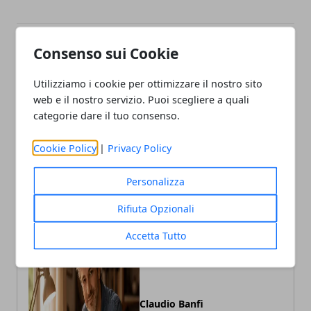
Consenso sui Cookie
Facebook
Twitter
Whatsapp
Utilizziamo i cookie per ottimizzare il nostro sito
web e il nostro servizio. Puoi scegliere a quali
categorie dare il tuo consenso.
Articolo Precedente
Articolo Successivo
Nokia 9 senza segreti: ecco
iPhone pieghevole: Apple
Cookie Policy
|
Privacy Policy
il design completo svelato
si allea con LG per sfidare
da OnLeaks
Samsung
Personalizza
Rifiuta Opzionali
Accetta Tutto
Claudio Banfi