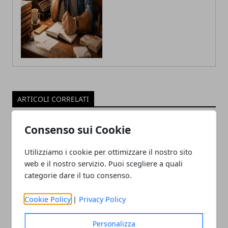
ARTICOLI CORRELATI
Consenso sui Cookie
Utilizziamo i cookie per ottimizzare il nostro sito
web e il nostro servizio. Puoi scegliere a quali
categorie dare il tuo consenso.
Cookie Policy
|
Privacy Policy
Come Funziona Google Analytics 4:
cambiamenti e consigli per
Personalizza