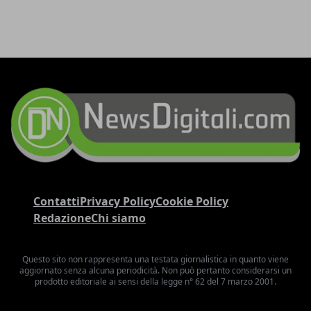
Contatti
Privacy Policy
Cookie Policy
Redazione
Chi siamo
Questo sito non rappresenta una testata giornalistica in quanto viene
aggiornato senza alcuna periodicità. Non può pertanto considerarsi un
prodotto editoriale ai sensi della legge n° 62 del 7 marzo 2001.