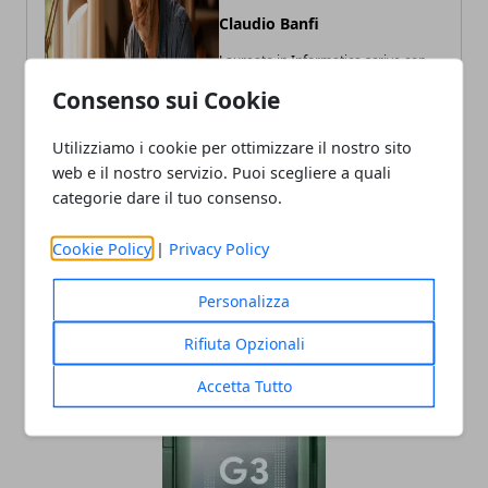
Claudio Banfi
Laureato in Informatica scrive con
passione notizie dal mondo della
Consenso sui Cookie
tecnologia portando in Italia le
ultime novità dal mondo.
Utilizziamo i cookie per ottimizzare il nostro sito
web e il nostro servizio. Puoi scegliere a quali
categorie dare il tuo consenso.
Cookie Policy
|
Privacy Policy
Personalizza
Rifiuta Opzionali
ARTICOLI CORRELATI
Accetta Tutto