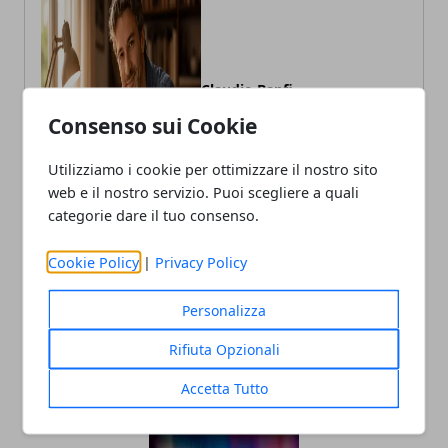
Claudio Banfi
Consenso sui Cookie
Laureato in Informatica scrive con
passione notizie dal mondo della
tecnologia portando in Italia le
Utilizziamo i cookie per ottimizzare il nostro sito
ultime novità dal mondo.
web e il nostro servizio. Puoi scegliere a quali
categorie dare il tuo consenso.
Cookie Policy
|
Privacy Policy
Personalizza
Rifiuta Opzionali
ARTICOLI CORRELATI
Accetta Tutto