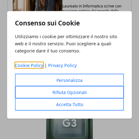
Laureato in Informatica scrive con
passione notizie dal mondo della
tecnologia portando in Italia le
ultime novità dal mondo.
Consenso sui Cookie
Utilizziamo i cookie per ottimizzare il nostro sito
web e il nostro servizio. Puoi scegliere a quali
categorie dare il tuo consenso.
Cookie Policy
|
Privacy Policy
Personalizza
ARTICOLI CORRELATI
Rifiuta Opzionali
Accetta Tutto