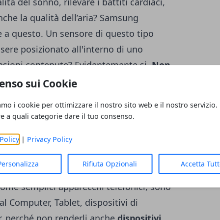
lità del sonno, rilevare i battiti cardiaci,
che la qualità dell’aria? Samsung
a questo. Un sensore di questo tipo
sere posizionato all'interno di uno
sioni contenute? Evidentemente si.
Non
lunque, ma addirittura in grado di
enso sui Cookie
dimensioni e quantità
.
amo i cookie per ottimizzare il nostro sito web e il nostro servizio.
re a quali categorie dare il tuo consenso.
o controllo il livello di contaminazione
Policy
|
Privacy Policy
o cosa da poco. Ormai gli smartphone sono
Personalizza
Rifiuta Opzionali
Accetta Tut
360 gradi. Nel corso degli anni si sono
ome semplici apparecchi telefonici, sono
l Computer, Tablet, dispositivi di
r, perché non renderli anche
dispositivi