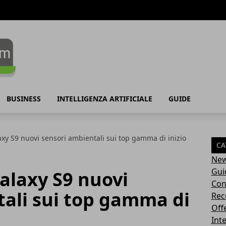
BUSINESS
INTELLIGENZA ARTIFICIALE
GUIDE
y S9 nuovi sensori ambientali sui top gamma di inizio
CA
Ne
Gui
laxy S9 nuovi
Con
tali sui top gamma di
Rec
Off
Inte