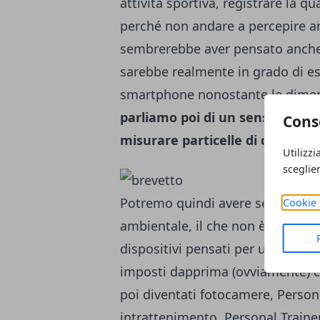
attività sportiva, registrare la qua
perché non andare a percepire an
sembrerebbe aver pensato anche 
sarebbe realmente in grado di es
smartphone nonostante le dimen
parliamo poi di un sensore qua
Cons
misurare particelle di diverse 
Utilizzi
sceglie
Potremo quindi avere sempre sott
Cookie 
ambientale, il che non è di cert
dispositivi pensati per un uso a 
imposti dapprima (ovviamente) c
poi diventati fotocamere, Persona
intrattenimento, Personal Traine