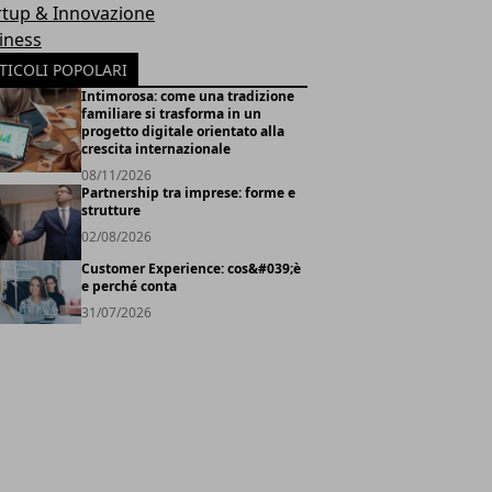
rtup & Innovazione
iness
TICOLI POPOLARI
Intimorosa: come una tradizione
familiare si trasforma in un
progetto digitale orientato alla
crescita internazionale
08/11/2026
Partnership tra imprese: forme e
strutture
02/08/2026
Customer Experience: cos&#039;è
e perché conta
31/07/2026