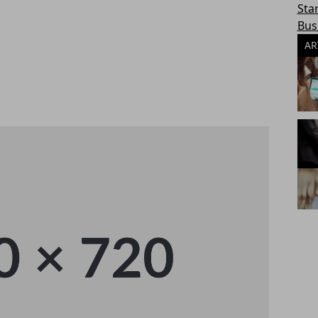
Sta
Bus
AR