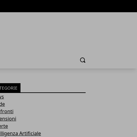
Cerca
TEGORIE
ws
de
fronti
ensioni
erte
lligenza Artificiale