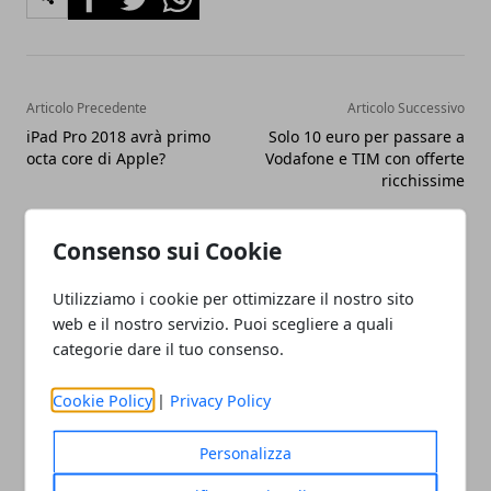
Articolo Precedente
Articolo Successivo
iPad Pro 2018 avrà primo
Solo 10 euro per passare a
octa core di Apple?
Vodafone e TIM con offerte
ricchissime
Consenso sui Cookie
Utilizziamo i cookie per ottimizzare il nostro sito
web e il nostro servizio. Puoi scegliere a quali
categorie dare il tuo consenso.
Claudio Banfi
Cookie Policy
|
Privacy Policy
Laureato in Informatica scrive con
passione notizie dal mondo della
Personalizza
tecnologia portando in Italia le
ultime novità dal mondo.