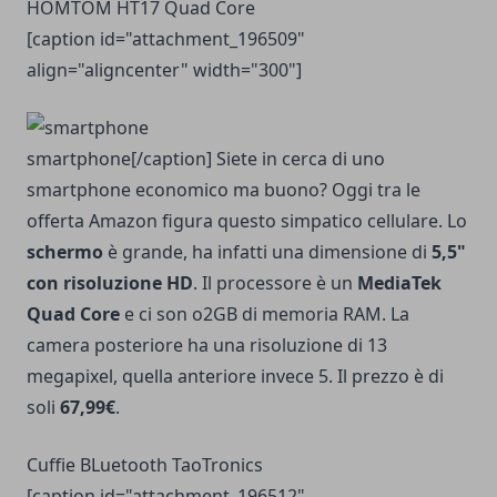
HOMTOM HT17 Quad Core
[caption id="attachment_196509"
align="aligncenter" width="300"]
smartphone[/caption] Siete in cerca di uno
smartphone economico ma buono? Oggi tra le
offerta Amazon figura questo simpatico cellulare. Lo
schermo
è grande, ha infatti una dimensione di
5,5"
con risoluzione HD
. Il processore è un
MediaTek
Quad Core
e ci son o2GB di memoria RAM. La
camera posteriore ha una risoluzione di 13
megapixel, quella anteriore invece 5. Il prezzo è di
soli
67,99€
.
Cuffie BLuetooth TaoTronics
[caption id="attachment_196512"