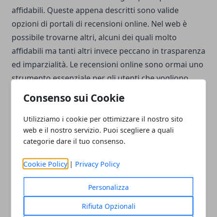
affidabili. Queste appena descritti sono valide
opzioni di portali di recensioni online. Nel web è
possibile trovarne altri, alcuni dei quali molto
affidabili ma tanti altri invece peccano in trasparenza
ed imparzialità. Le recensioni online sono ormai uno
strumento essenziale per gli utenti che vogliono
acquistare in sicurezza ed è quindi fondamentale
Consenso sui Cookie
potersi avvalere di opinioni serie ed imparziali.
Utilizziamo i cookie per ottimizzare il nostro sito
web e il nostro servizio. Puoi scegliere a quali
categorie dare il tuo consenso.
Cookie Policy
|
Privacy Policy
Facebook
Twitter
Whatsapp
Personalizza
Rifiuta Opzionali