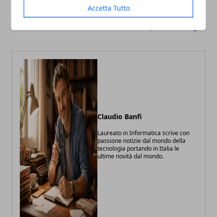
Articolo Precedente
Articolo Successivo
Accetta Tutto
Samsung Galaxy Note 10
I gadget DC Comics
Lite riceve Android 11
ufficiali per i vostri regali
Claudio Banfi
Laureato in Informatica scrive con
passione notizie dal mondo della
tecnologia portando in Italia le
ultime novità dal mondo.