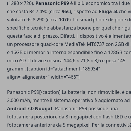
(1280 x 720).
Panasonic P99
è il più economico tra i due
che costa Rs 7.490 (circa
96€
), rispetto ad
Eluga I4
che v
valutato Rs 8.290 (circa
107€
). Lo smartphone dispone d
specifiche tecniche abbastanza buone per quel che rig
questa fascia di prezzo. Difatti, il dispositivo è alimenta
un processore quad-core MediaTek MT6737 con 2GB di
e 16GB di memoria interna espandibile fino a 128GB co
microSD. Il device misura 144,6 × 71,8 × 8,6 e pesa 145
grammi. [caption id="attachment_185934"
align="aligncenter" width="466"]
Panasonic P99[/caption] La batteria, non rimovibile, è d
2.000 mAh, mentre il sistema operativo è aggiornato ad
Android 7.0 Nougat
. Panasonic P99 possiede una
fotocamera posteriore da 8 megapixel con flash LED e 
fotocamera anteriore da 5 megapixel. Per la connettività