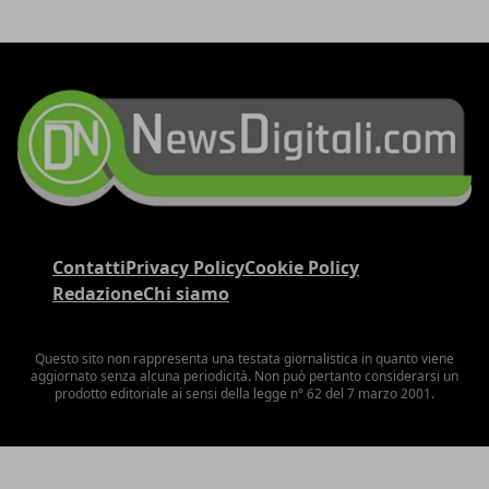
Contatti
Privacy Policy
Cookie Policy
Redazione
Chi siamo
Questo sito non rappresenta una testata giornalistica in quanto viene
aggiornato senza alcuna periodicità. Non può pertanto considerarsi un
prodotto editoriale ai sensi della legge n° 62 del 7 marzo 2001.