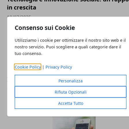
in crescita
18/07/2025
Consenso sui Cookie
Utilizziamo i cookie per ottimizzare il nostro sito web e il
nostro servizio. Puoi scegliere a quali categorie dare il
tuo consenso.
Cookie Policy
|
Privacy Policy
Intelligenza Artificiale e lavoro: perché le
Personalizza
automazioni stanno cambiando il modo in 
Rifiuta Opzionali
lavoriamo
Accetta Tutto
16/06/2025