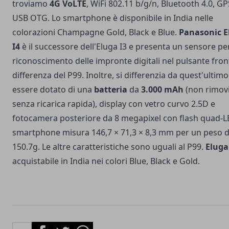
troviamo
4G VoLTE
, WiFi 802.11 b/g/n, Bluetooth 4.0, GP
USB OTG. Lo smartphone è disponibile in India nelle
colorazioni Champagne Gold, Black e Blue.
Panasonic E
I4
è il successore dell'Eluga I3 e presenta un sensore per
riconoscimento delle impronte digitali nel pulsante fron
differenza del P99. Inoltre, si differenzia da quest'ultim
essere dotato di una
batteria
da
3.000 mAh
(non rimovi
senza ricarica rapida), display con vetro curvo 2.5D e
fotocamera posteriore da 8 megapixel con flash quad-L
smartphone misura 146,7 × 71,3 × 8,3 mm per un peso d
150.7g. Le altre caratteristiche sono uguali al P99.
Eluga
acquistabile in India nei colori Blue, Black e Gold.
Facebook
Twitter
Whatsapp