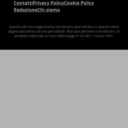
Contatti
Privacy Policy
Cookie Policy
Redazione
Chi siamo
Questo sito non rappresenta una testata giornalistica in quanto viene
aggiornato senza alcuna periodicità. Non può pertanto considerarsi un
prodotto editoriale ai sensi della legge n° 62 del 7 marzo 2001.