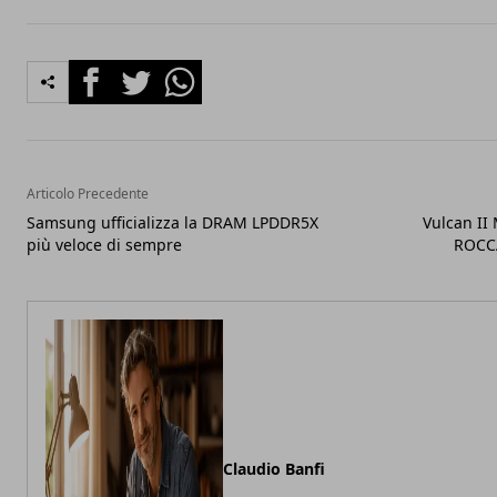
Facebook
Twitter
Whatsapp
Articolo Precedente
Samsung ufficializza la DRAM LPDDR5X
Vulcan II 
più veloce di sempre
ROCCA
Claudio Banfi